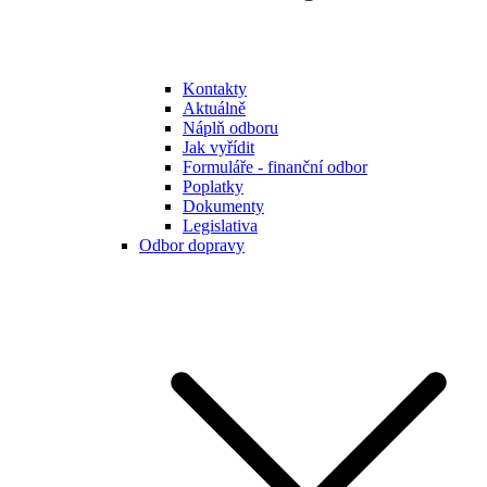
Kontakty
Aktuálně
Náplň odboru
Jak vyřídit
Formuláře - finanční odbor
Poplatky
Dokumenty
Legislativa
Odbor dopravy