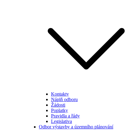
Kontakty
Náplň odboru
Žádosti
Poplatky
Pravidla a řády
Legislativa
Odbor výstavby a územního plánování