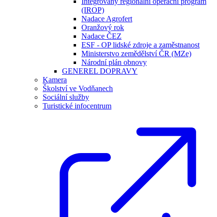
Integrovaný regionální operační program
(IROP)
Nadace Agrofert
Oranžový rok
Nadace ČEZ
ESF - OP lidské zdroje a zaměstnanost
Ministerstvo zemědělství ČR (MZe)
Národní plán obnovy
GENEREL DOPRAVY
Kamera
Školství ve Vodňanech
Sociální služby
Turistické infocentrum