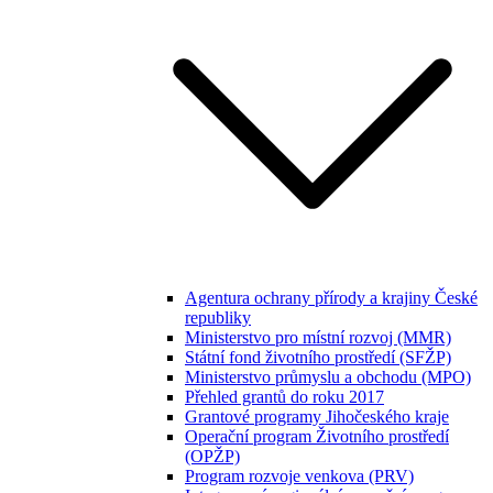
Agentura ochrany přírody a krajiny České
republiky
Ministerstvo pro místní rozvoj (MMR)
Státní fond životního prostředí (SFŽP)
Ministerstvo průmyslu a obchodu (MPO)
Přehled grantů do roku 2017
Grantové programy Jihočeského kraje
Operační program Životního prostředí
(OPŽP)
Program rozvoje venkova (PRV)