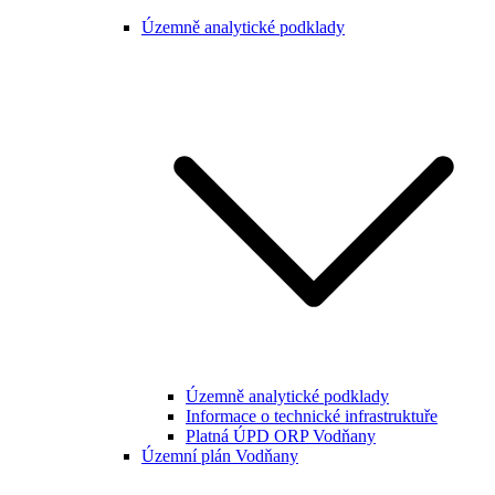
Územně analytické podklady
Územně analytické podklady
Informace o technické infrastruktuře
Platná ÚPD ORP Vodňany
Územní plán Vodňany