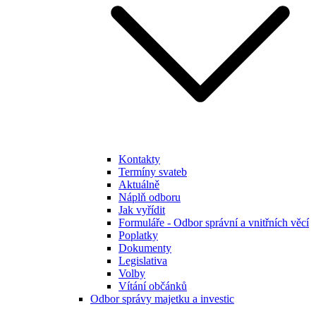
Kontakty
Termíny svateb
Aktuálně
Náplň odboru
Jak vyřídit
Formuláře - Odbor správní a vnitřních věcí
Poplatky
Dokumenty
Legislativa
Volby
Vítání občánků
Odbor správy majetku a investic