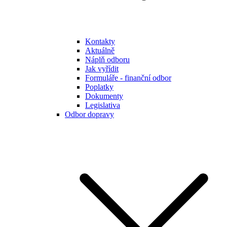
Kontakty
Aktuálně
Náplň odboru
Jak vyřídit
Formuláře - finanční odbor
Poplatky
Dokumenty
Legislativa
Odbor dopravy