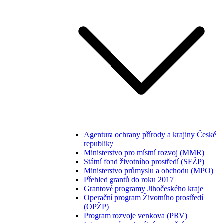
Agentura ochrany přírody a krajiny České
republiky
Ministerstvo pro místní rozvoj (MMR)
Státní fond životního prostředí (SFŽP)
Ministerstvo průmyslu a obchodu (MPO)
Přehled grantů do roku 2017
Grantové programy Jihočeského kraje
Operační program Životního prostředí
(OPŽP)
Program rozvoje venkova (PRV)