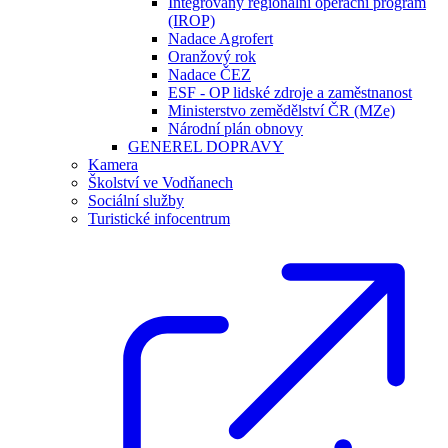
Integrovaný regionální operační program
(IROP)
Nadace Agrofert
Oranžový rok
Nadace ČEZ
ESF - OP lidské zdroje a zaměstnanost
Ministerstvo zemědělství ČR (MZe)
Národní plán obnovy
GENEREL DOPRAVY
Kamera
Školství ve Vodňanech
Sociální služby
Turistické infocentrum