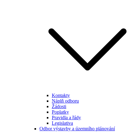
Kontakty
Náplň odboru
Žádosti
Poplatky
Pravidla a řády
Legislativa
Odbor výstavby a územního plánování