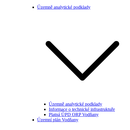
Územně analytické podklady
Územně analytické podklady
Informace o technické infrastruktuře
Platná ÚPD ORP Vodňany
Územní plán Vodňany