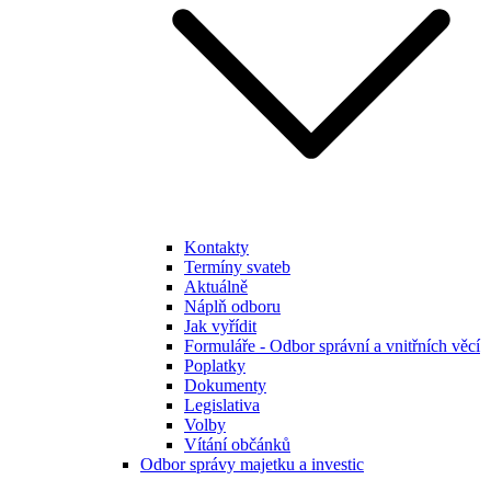
Kontakty
Termíny svateb
Aktuálně
Náplň odboru
Jak vyřídit
Formuláře - Odbor správní a vnitřních věcí
Poplatky
Dokumenty
Legislativa
Volby
Vítání občánků
Odbor správy majetku a investic