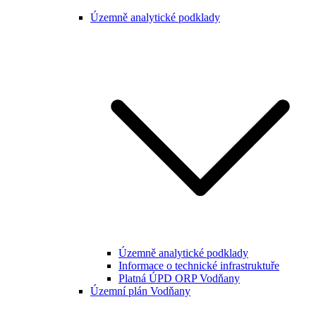
Územně analytické podklady
Územně analytické podklady
Informace o technické infrastruktuře
Platná ÚPD ORP Vodňany
Územní plán Vodňany