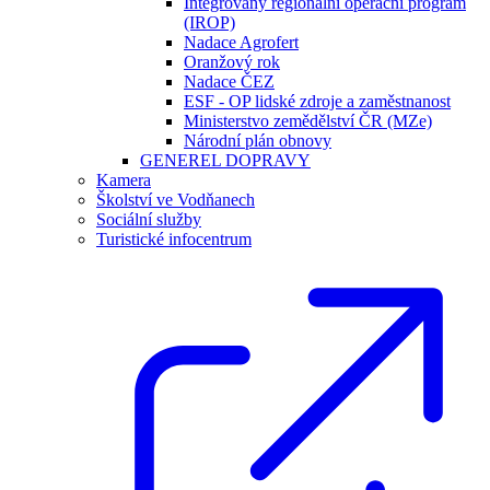
Integrovaný regionální operační program
(IROP)
Nadace Agrofert
Oranžový rok
Nadace ČEZ
ESF - OP lidské zdroje a zaměstnanost
Ministerstvo zemědělství ČR (MZe)
Národní plán obnovy
GENEREL DOPRAVY
Kamera
Školství ve Vodňanech
Sociální služby
Turistické infocentrum