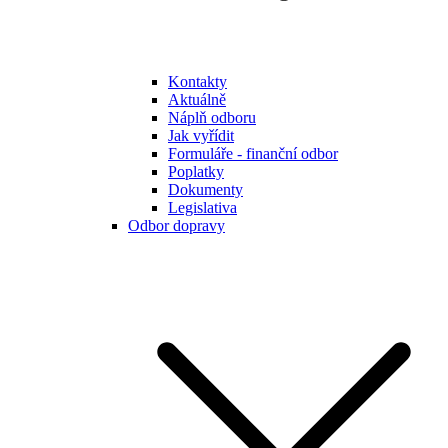
Kontakty
Aktuálně
Náplň odboru
Jak vyřídit
Formuláře - finanční odbor
Poplatky
Dokumenty
Legislativa
Odbor dopravy