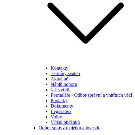
Kontakty
Termíny svateb
Aktuálně
Náplň odboru
Jak vyřídit
Formuláře - Odbor správní a vnitřních věcí
Poplatky
Dokumenty
Legislativa
Volby
Vítání občánků
Odbor správy majetku a investic