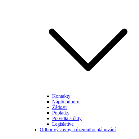
Kontakty
Náplň odboru
Žádosti
Poplatky
Pravidla a řády
Legislativa
Odbor výstavby a územního plánování