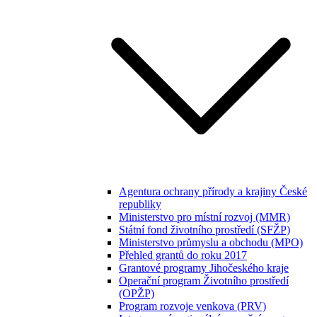
Agentura ochrany přírody a krajiny České
republiky
Ministerstvo pro místní rozvoj (MMR)
Státní fond životního prostředí (SFŽP)
Ministerstvo průmyslu a obchodu (MPO)
Přehled grantů do roku 2017
Grantové programy Jihočeského kraje
Operační program Životního prostředí
(OPŽP)
Program rozvoje venkova (PRV)