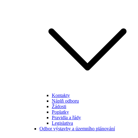
Kontakty
Náplň odboru
Žádosti
Poplatky
Pravidla a řády
Legislativa
Odbor výstavby a územního plánování