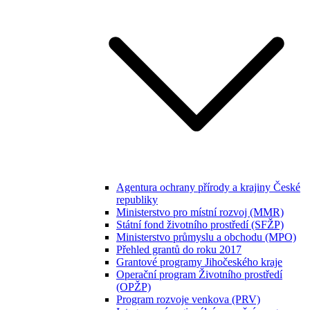
Agentura ochrany přírody a krajiny České
republiky
Ministerstvo pro místní rozvoj (MMR)
Státní fond životního prostředí (SFŽP)
Ministerstvo průmyslu a obchodu (MPO)
Přehled grantů do roku 2017
Grantové programy Jihočeského kraje
Operační program Životního prostředí
(OPŽP)
Program rozvoje venkova (PRV)