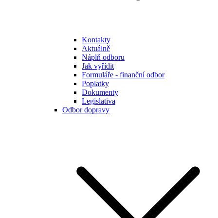
Kontakty
Aktuálně
Náplň odboru
Jak vyřídit
Formuláře - finanční odbor
Poplatky
Dokumenty
Legislativa
Odbor dopravy