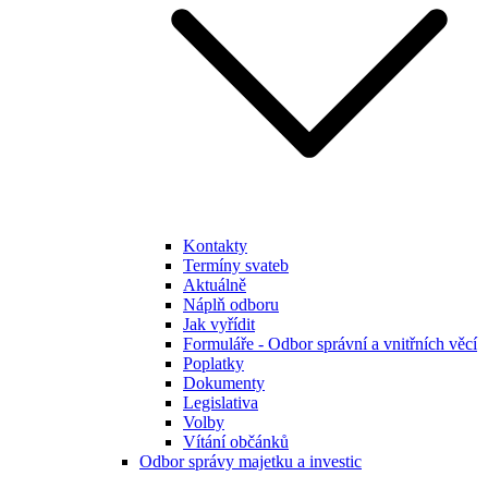
Kontakty
Termíny svateb
Aktuálně
Náplň odboru
Jak vyřídit
Formuláře - Odbor správní a vnitřních věcí
Poplatky
Dokumenty
Legislativa
Volby
Vítání občánků
Odbor správy majetku a investic