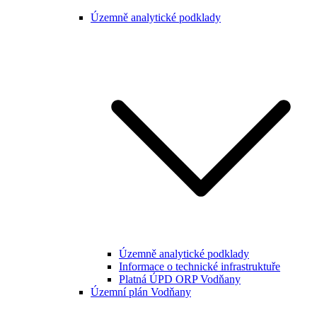
Územně analytické podklady
Územně analytické podklady
Informace o technické infrastruktuře
Platná ÚPD ORP Vodňany
Územní plán Vodňany