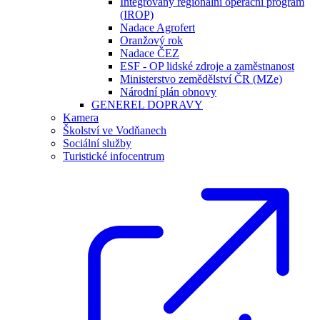
Integrovaný regionální operační program
(IROP)
Nadace Agrofert
Oranžový rok
Nadace ČEZ
ESF - OP lidské zdroje a zaměstnanost
Ministerstvo zemědělství ČR (MZe)
Národní plán obnovy
GENEREL DOPRAVY
Kamera
Školství ve Vodňanech
Sociální služby
Turistické infocentrum