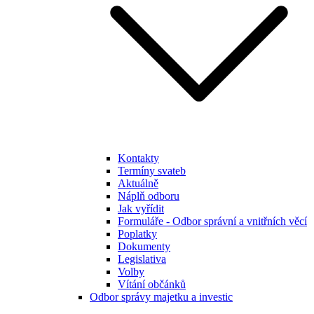
Kontakty
Termíny svateb
Aktuálně
Náplň odboru
Jak vyřídit
Formuláře - Odbor správní a vnitřních věcí
Poplatky
Dokumenty
Legislativa
Volby
Vítání občánků
Odbor správy majetku a investic