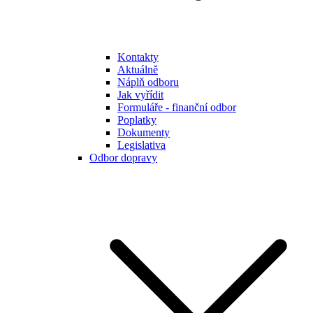
Kontakty
Aktuálně
Náplň odboru
Jak vyřídit
Formuláře - finanční odbor
Poplatky
Dokumenty
Legislativa
Odbor dopravy