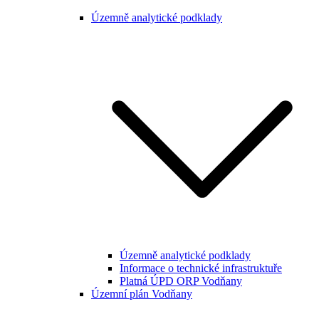
Územně analytické podklady
Územně analytické podklady
Informace o technické infrastruktuře
Platná ÚPD ORP Vodňany
Územní plán Vodňany