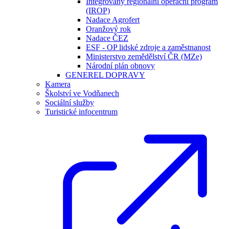
Integrovaný regionální operační program
(IROP)
Nadace Agrofert
Oranžový rok
Nadace ČEZ
ESF - OP lidské zdroje a zaměstnanost
Ministerstvo zemědělství ČR (MZe)
Národní plán obnovy
GENEREL DOPRAVY
Kamera
Školství ve Vodňanech
Sociální služby
Turistické infocentrum