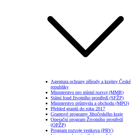
Agentura ochrany přírody a krajiny České
republiky
Ministerstvo pro místní rozvoj (MMR)
Státní fond životního prostředí (SFŽP)
Ministerstvo průmyslu a obchodu (MPO)
Přehled grantů do roku 2017
Grantové programy Jihočeského kraje
Operační program Životního prostředí
(OPŽP)
Program rozvoje venkova (PRV)