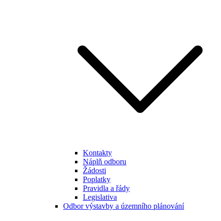
Kontakty
Náplň odboru
Žádosti
Poplatky
Pravidla a řády
Legislativa
Odbor výstavby a územního plánování