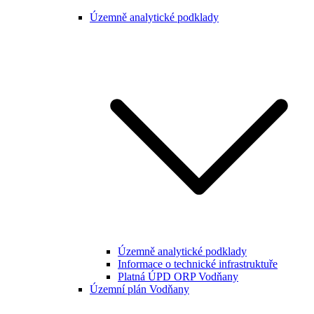
Územně analytické podklady
Územně analytické podklady
Informace o technické infrastruktuře
Platná ÚPD ORP Vodňany
Územní plán Vodňany