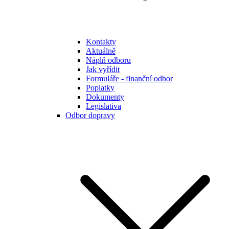
Kontakty
Aktuálně
Náplň odboru
Jak vyřídit
Formuláře - finanční odbor
Poplatky
Dokumenty
Legislativa
Odbor dopravy