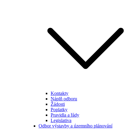
Kontakty
Náplň odboru
Žádosti
Poplatky
Pravidla a řády
Legislativa
Odbor výstavby a územního plánování