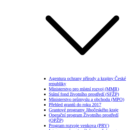
Agentura ochrany přírody a krajiny České
republiky
Ministerstvo pro místní rozvoj (MMR)
Státní fond životního prostředí (SFŽP)
Ministerstvo průmyslu a obchodu (MPO)
Přehled grantů do roku 2017
Grantové programy Jihočeského kraje
Operační program Životního prostředí
(OPŽP)
Program rozvoje venkova (PRV)