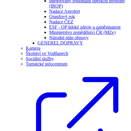
Integrovaný regionální operační program
(IROP)
Nadace Agrofert
Oranžový rok
Nadace ČEZ
ESF - OP lidské zdroje a zaměstnanost
Ministerstvo zemědělství ČR (MZe)
Národní plán obnovy
GENEREL DOPRAVY
Kamera
Školství ve Vodňanech
Sociální služby
Turistické infocentrum