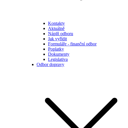
Kontakty
Aktuálně
Náplň odboru
Jak vyřídit
Formuláře - finanční odbor
Poplatky
Dokumenty
Legislativa
Odbor dopravy