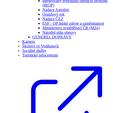
Integrovaný regionální operační program
(IROP)
Nadace Agrofert
Oranžový rok
Nadace ČEZ
ESF - OP lidské zdroje a zaměstnanost
Ministerstvo zemědělství ČR (MZe)
Národní plán obnovy
GENEREL DOPRAVY
Kamera
Školství ve Vodňanech
Sociální služby
Turistické infocentrum