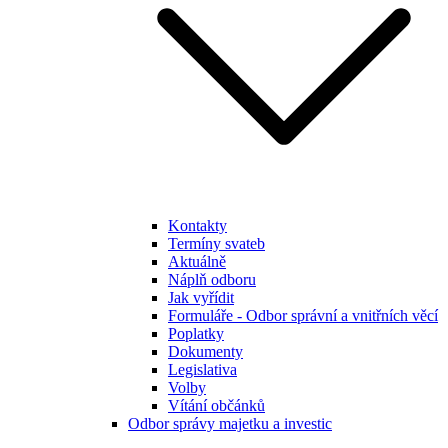
Kontakty
Termíny svateb
Aktuálně
Náplň odboru
Jak vyřídit
Formuláře - Odbor správní a vnitřních věcí
Poplatky
Dokumenty
Legislativa
Volby
Vítání občánků
Odbor správy majetku a investic