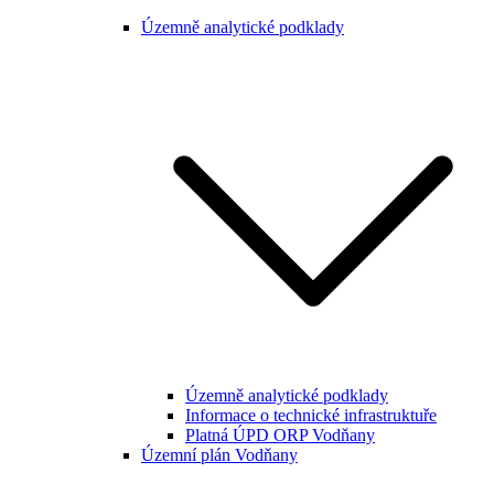
Územně analytické podklady
Územně analytické podklady
Informace o technické infrastruktuře
Platná ÚPD ORP Vodňany
Územní plán Vodňany