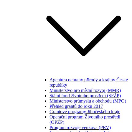
Agentura ochrany přírody a krajiny České
republiky
Ministerstvo pro místní rozvoj (MMR)
Státní fond životního prostředí (SFŽP)
Ministerstvo průmyslu a obchodu (MPO)
Přehled grantů do roku 2017
Grantové programy Jihočeského kraje
Operační program Životního prostředí
(OPŽP)
Program rozvoje venkova (PRV)