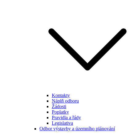
Kontakty
Náplň odboru
Žádosti
Poplatky
Pravidla a řády
Legislativa
Odbor výstavby a územního plánování