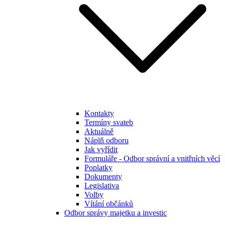
Kontakty
Termíny svateb
Aktuálně
Náplň odboru
Jak vyřídit
Formuláře - Odbor správní a vnitřních věcí
Poplatky
Dokumenty
Legislativa
Volby
Vítání občánků
Odbor správy majetku a investic