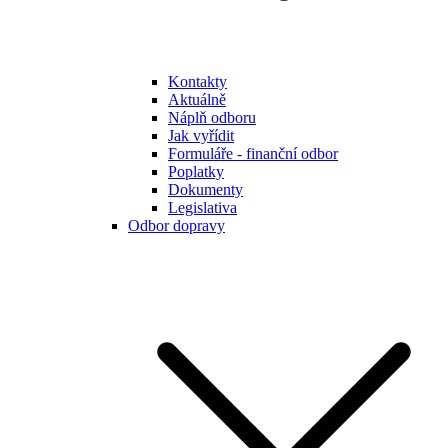
Kontakty
Aktuálně
Náplň odboru
Jak vyřídit
Formuláře - finanční odbor
Poplatky
Dokumenty
Legislativa
Odbor dopravy