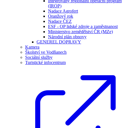
Integrovaný regionální operační program
(IROP)
Nadace Agrofert
Oranžový rok
Nadace ČEZ
ESF - OP lidské zdroje a zaměstnanost
Ministerstvo zemědělství ČR (MZe)
Národní plán obnovy
GENEREL DOPRAVY
Kamera
Školství ve Vodňanech
Sociální služby
Turistické infocentrum