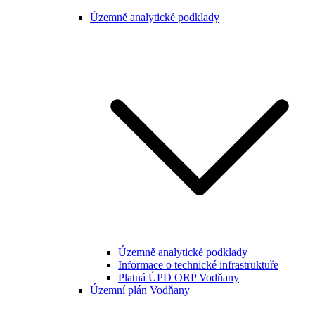
Územně analytické podklady
Územně analytické podklady
Informace o technické infrastruktuře
Platná ÚPD ORP Vodňany
Územní plán Vodňany