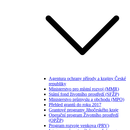
Agentura ochrany přírody a krajiny České
republiky
Ministerstvo pro místní rozvoj (MMR)
Státní fond životního prostředí (SFŽP)
Ministerstvo průmyslu a obchodu (MPO)
Přehled grantů do roku 2017
Grantové programy Jihočeského kraje
Operační program Životního prostředí
(OPŽP)
Program rozvoje venkova (PRV)