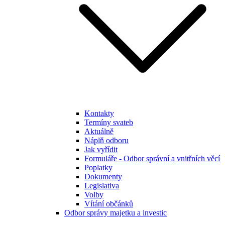
Kontakty
Termíny svateb
Aktuálně
Náplň odboru
Jak vyřídit
Formuláře - Odbor správní a vnitřních věcí
Poplatky
Dokumenty
Legislativa
Volby
Vítání občánků
Odbor správy majetku a investic