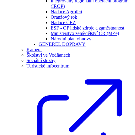
Integrovaný regionální operační program
(IROP)
Nadace Agrofert
Oranžový rok
Nadace ČEZ
ESF - OP lidské zdroje a zaměstnanost
Ministerstvo zemědělství ČR (MZe)
Národní plán obnovy
GENEREL DOPRAVY
Kamera
Školství ve Vodňanech
Sociální služby
Turistické infocentrum