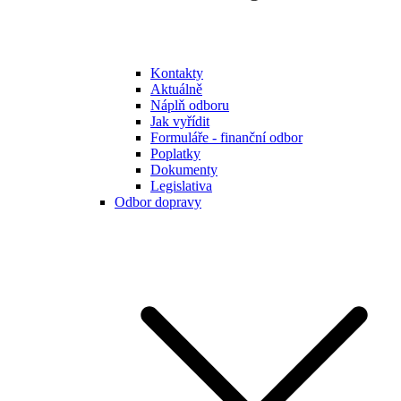
Kontakty
Aktuálně
Náplň odboru
Jak vyřídit
Formuláře - finanční odbor
Poplatky
Dokumenty
Legislativa
Odbor dopravy