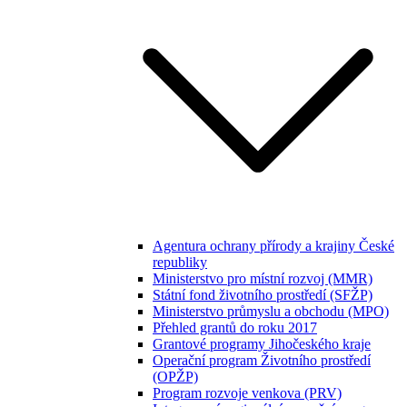
Agentura ochrany přírody a krajiny České
republiky
Ministerstvo pro místní rozvoj (MMR)
Státní fond životního prostředí (SFŽP)
Ministerstvo průmyslu a obchodu (MPO)
Přehled grantů do roku 2017
Grantové programy Jihočeského kraje
Operační program Životního prostředí
(OPŽP)
Program rozvoje venkova (PRV)