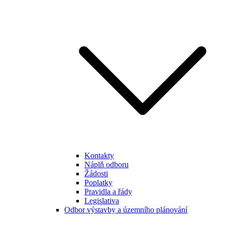
Kontakty
Náplň odboru
Žádosti
Poplatky
Pravidla a řády
Legislativa
Odbor výstavby a územního plánování