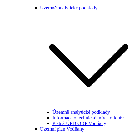
Územně analytické podklady
Územně analytické podklady
Informace o technické infrastruktuře
Platná ÚPD ORP Vodňany
Územní plán Vodňany