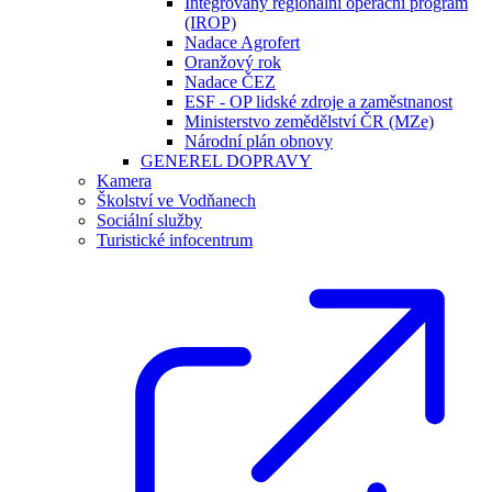
Integrovaný regionální operační program
(IROP)
Nadace Agrofert
Oranžový rok
Nadace ČEZ
ESF - OP lidské zdroje a zaměstnanost
Ministerstvo zemědělství ČR (MZe)
Národní plán obnovy
GENEREL DOPRAVY
Kamera
Školství ve Vodňanech
Sociální služby
Turistické infocentrum