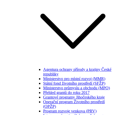
Agentura ochrany přírody a krajiny České
republiky
Ministerstvo pro místní rozvoj (MMR)
Státní fond životního prostředí (SFŽP)
Ministerstvo průmyslu a obchodu (MPO)
Přehled grantů do roku 2017
Grantové programy Jihočeského kraje
Operační program Životního prostředí
(OPŽP)
Program rozvoje venkova (PRV)