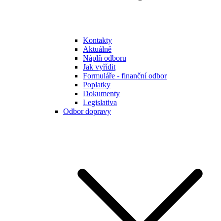
Kontakty
Aktuálně
Náplň odboru
Jak vyřídit
Formuláře - finanční odbor
Poplatky
Dokumenty
Legislativa
Odbor dopravy