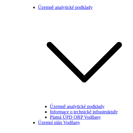
Územně analytické podklady
Územně analytické podklady
Informace o technické infrastruktuře
Platná ÚPD ORP Vodňany
Územní plán Vodňany