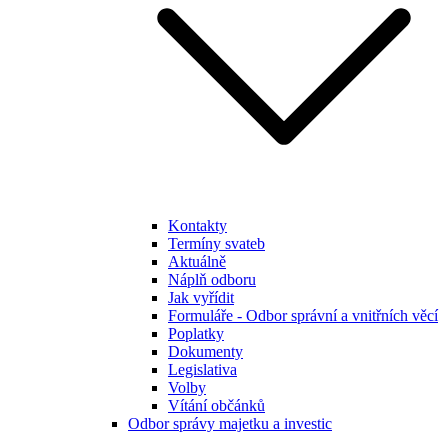
Kontakty
Termíny svateb
Aktuálně
Náplň odboru
Jak vyřídit
Formuláře - Odbor správní a vnitřních věcí
Poplatky
Dokumenty
Legislativa
Volby
Vítání občánků
Odbor správy majetku a investic