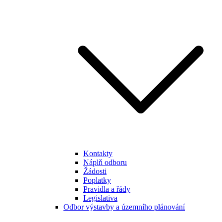
Kontakty
Náplň odboru
Žádosti
Poplatky
Pravidla a řády
Legislativa
Odbor výstavby a územního plánování