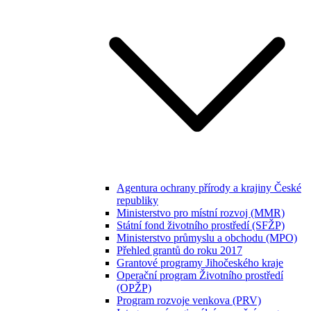
Agentura ochrany přírody a krajiny České
republiky
Ministerstvo pro místní rozvoj (MMR)
Státní fond životního prostředí (SFŽP)
Ministerstvo průmyslu a obchodu (MPO)
Přehled grantů do roku 2017
Grantové programy Jihočeského kraje
Operační program Životního prostředí
(OPŽP)
Program rozvoje venkova (PRV)