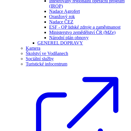
Integrovaný regionální operační program
(IROP)
Nadace Agrofert
Oranžový rok
Nadace ČEZ
ESF - OP lidské zdroje a zaměstnanost
Ministerstvo zemědělství ČR (MZe)
Národní plán obnovy
GENEREL DOPRAVY
Kamera
Školství ve Vodňanech
Sociální služby
Turistické infocentrum