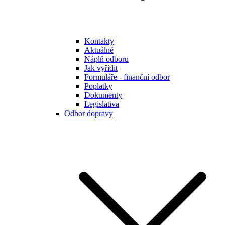
Kontakty
Aktuálně
Náplň odboru
Jak vyřídit
Formuláře - finanční odbor
Poplatky
Dokumenty
Legislativa
Odbor dopravy