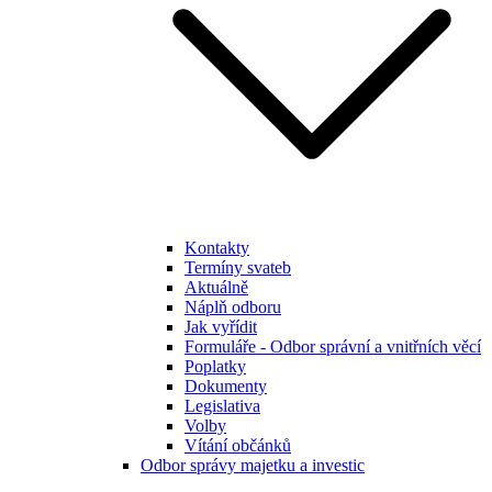
Kontakty
Termíny svateb
Aktuálně
Náplň odboru
Jak vyřídit
Formuláře - Odbor správní a vnitřních věcí
Poplatky
Dokumenty
Legislativa
Volby
Vítání občánků
Odbor správy majetku a investic