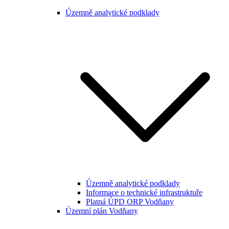
Územně analytické podklady
Územně analytické podklady
Informace o technické infrastruktuře
Platná ÚPD ORP Vodňany
Územní plán Vodňany