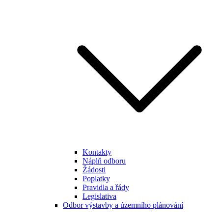
Kontakty
Náplň odboru
Žádosti
Poplatky
Pravidla a řády
Legislativa
Odbor výstavby a územního plánování