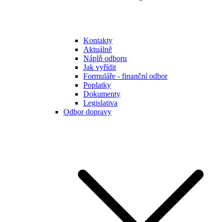
Kontakty
Aktuálně
Náplň odboru
Jak vyřídit
Formuláře - finanční odbor
Poplatky
Dokumenty
Legislativa
Odbor dopravy