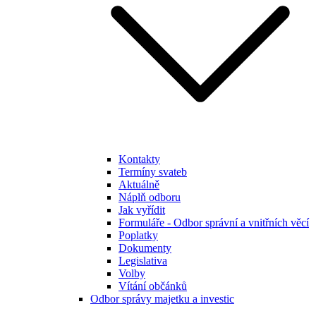
Kontakty
Termíny svateb
Aktuálně
Náplň odboru
Jak vyřídit
Formuláře - Odbor správní a vnitřních věcí
Poplatky
Dokumenty
Legislativa
Volby
Vítání občánků
Odbor správy majetku a investic