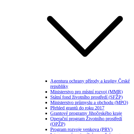
Agentura ochrany přírody a krajiny České
republiky
Ministerstvo pro místní rozvoj (MMR)
Státní fond životního prostředí (SFŽP)
Ministerstvo průmyslu a obchodu (MPO)
Přehled grantů do roku 2017
Grantové programy Jihočeského kraje
Operační program Životního prostředí
(OPŽP)
Program rozvoje venkova (PRV)