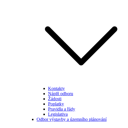
Kontakty
Náplň odboru
Žádosti
Poplatky
Pravidla a řády
Legislativa
Odbor výstavby a územního plánování