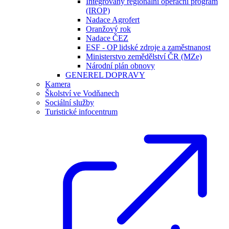
Integrovaný regionální operační program
(IROP)
Nadace Agrofert
Oranžový rok
Nadace ČEZ
ESF - OP lidské zdroje a zaměstnanost
Ministerstvo zemědělství ČR (MZe)
Národní plán obnovy
GENEREL DOPRAVY
Kamera
Školství ve Vodňanech
Sociální služby
Turistické infocentrum