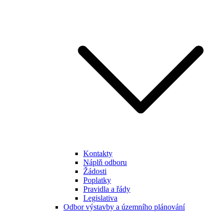
Kontakty
Náplň odboru
Žádosti
Poplatky
Pravidla a řády
Legislativa
Odbor výstavby a územního plánování