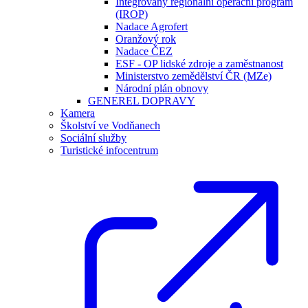
Integrovaný regionální operační program
(IROP)
Nadace Agrofert
Oranžový rok
Nadace ČEZ
ESF - OP lidské zdroje a zaměstnanost
Ministerstvo zemědělství ČR (MZe)
Národní plán obnovy
GENEREL DOPRAVY
Kamera
Školství ve Vodňanech
Sociální služby
Turistické infocentrum