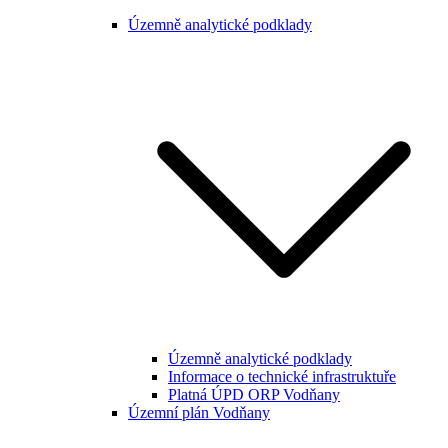
Územně analytické podklady
Územně analytické podklady
Informace o technické infrastruktuře
Platná ÚPD ORP Vodňany
Územní plán Vodňany