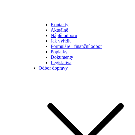
Kontakty
Aktuálně
Náplň odboru
Jak vyřídit
Formuláře - finanční odbor
Poplatky
Dokumenty
Legislativa
Odbor dopravy