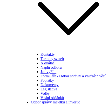
Kontakty
Termíny svateb
Aktuálně
Náplň odboru
Jak vyřídit
Formuláře - Odbor správní a vnitřních věcí
Poplatky
Dokumenty
Legislativa
Volby
Vítání občánků
Odbor správy majetku a investic