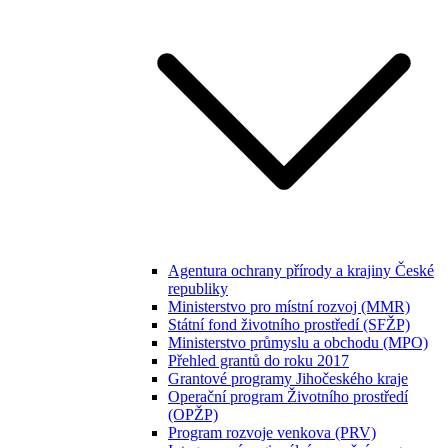
Agentura ochrany přírody a krajiny České
republiky
Ministerstvo pro místní rozvoj (MMR)
Státní fond životního prostředí (SFŽP)
Ministerstvo průmyslu a obchodu (MPO)
Přehled grantů do roku 2017
Grantové programy Jihočeského kraje
Operační program Životního prostředí
(OPŽP)
Program rozvoje venkova (PRV)