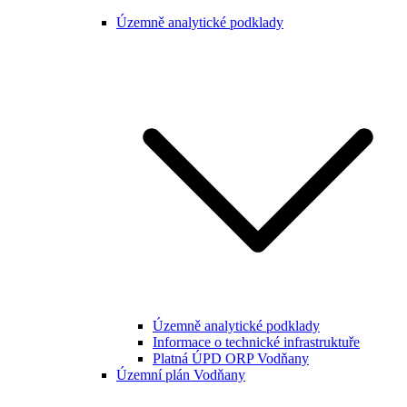
Územně analytické podklady
Územně analytické podklady
Informace o technické infrastruktuře
Platná ÚPD ORP Vodňany
Územní plán Vodňany