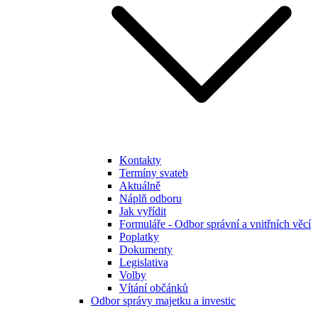
Kontakty
Termíny svateb
Aktuálně
Náplň odboru
Jak vyřídit
Formuláře - Odbor správní a vnitřních věcí
Poplatky
Dokumenty
Legislativa
Volby
Vítání občánků
Odbor správy majetku a investic