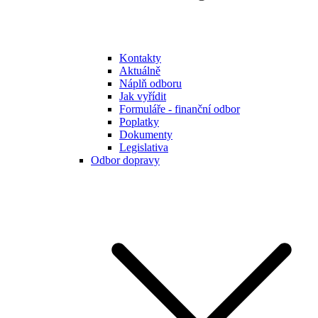
Kontakty
Aktuálně
Náplň odboru
Jak vyřídit
Formuláře - finanční odbor
Poplatky
Dokumenty
Legislativa
Odbor dopravy