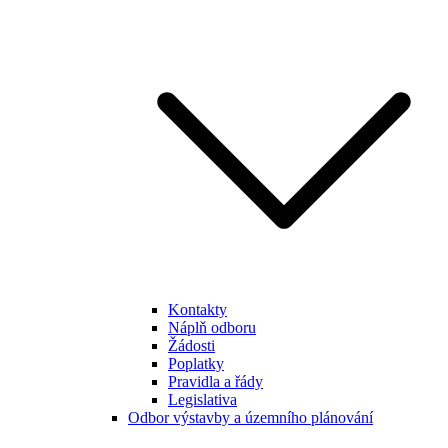
Kontakty
Náplň odboru
Žádosti
Poplatky
Pravidla a řády
Legislativa
Odbor výstavby a územního plánování