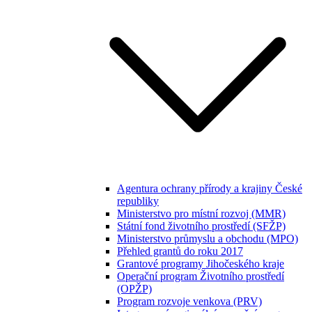
Agentura ochrany přírody a krajiny České
republiky
Ministerstvo pro místní rozvoj (MMR)
Státní fond životního prostředí (SFŽP)
Ministerstvo průmyslu a obchodu (MPO)
Přehled grantů do roku 2017
Grantové programy Jihočeského kraje
Operační program Životního prostředí
(OPŽP)
Program rozvoje venkova (PRV)