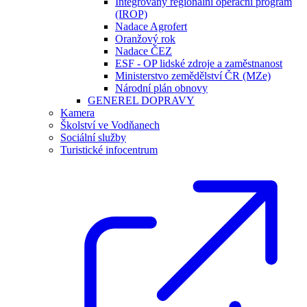
Integrovaný regionální operační program
(IROP)
Nadace Agrofert
Oranžový rok
Nadace ČEZ
ESF - OP lidské zdroje a zaměstnanost
Ministerstvo zemědělství ČR (MZe)
Národní plán obnovy
GENEREL DOPRAVY
Kamera
Školství ve Vodňanech
Sociální služby
Turistické infocentrum