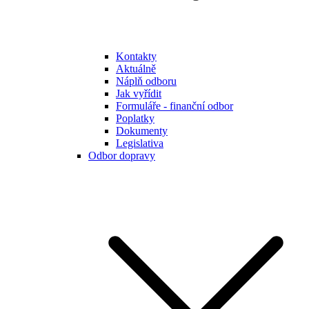
Kontakty
Aktuálně
Náplň odboru
Jak vyřídit
Formuláře - finanční odbor
Poplatky
Dokumenty
Legislativa
Odbor dopravy