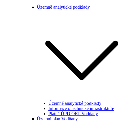
Územně analytické podklady
Územně analytické podklady
Informace o technické infrastruktuře
Platná ÚPD ORP Vodňany
Územní plán Vodňany