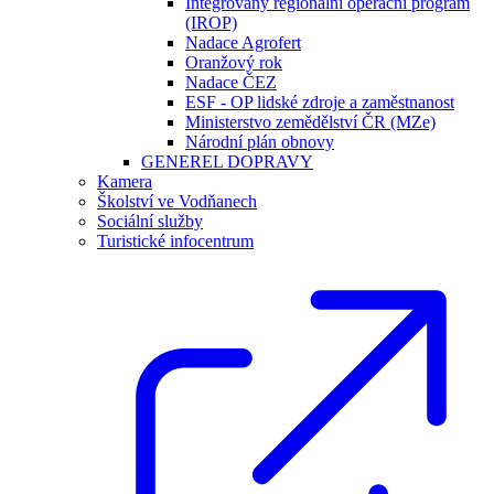
Integrovaný regionální operační program
(IROP)
Nadace Agrofert
Oranžový rok
Nadace ČEZ
ESF - OP lidské zdroje a zaměstnanost
Ministerstvo zemědělství ČR (MZe)
Národní plán obnovy
GENEREL DOPRAVY
Kamera
Školství ve Vodňanech
Sociální služby
Turistické infocentrum