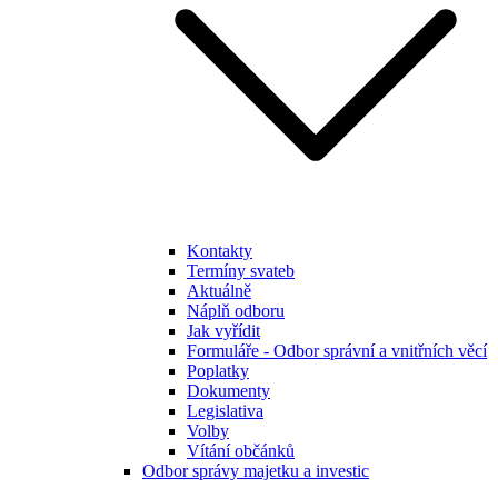
Kontakty
Termíny svateb
Aktuálně
Náplň odboru
Jak vyřídit
Formuláře - Odbor správní a vnitřních věcí
Poplatky
Dokumenty
Legislativa
Volby
Vítání občánků
Odbor správy majetku a investic