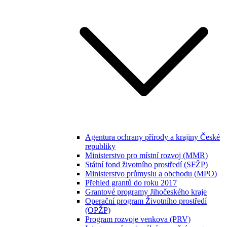
Agentura ochrany přírody a krajiny České
republiky
Ministerstvo pro místní rozvoj (MMR)
Státní fond životního prostředí (SFŽP)
Ministerstvo průmyslu a obchodu (MPO)
Přehled grantů do roku 2017
Grantové programy Jihočeského kraje
Operační program Životního prostředí
(OPŽP)
Program rozvoje venkova (PRV)