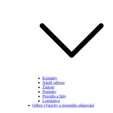
Kontakty
Náplň odboru
Žádosti
Poplatky
Pravidla a řády
Legislativa
Odbor výstavby a územního plánování