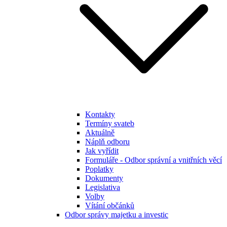
Kontakty
Termíny svateb
Aktuálně
Náplň odboru
Jak vyřídit
Formuláře - Odbor správní a vnitřních věcí
Poplatky
Dokumenty
Legislativa
Volby
Vítání občánků
Odbor správy majetku a investic