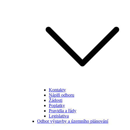
Kontakty
Náplň odboru
Žádosti
Poplatky
Pravidla a řády
Legislativa
Odbor výstavby a územního plánování