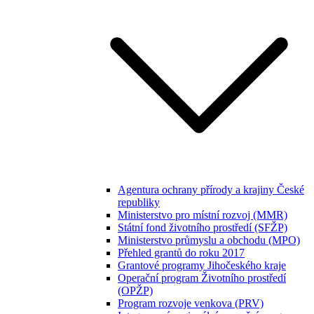
Agentura ochrany přírody a krajiny České
republiky
Ministerstvo pro místní rozvoj (MMR)
Státní fond životního prostředí (SFŽP)
Ministerstvo průmyslu a obchodu (MPO)
Přehled grantů do roku 2017
Grantové programy Jihočeského kraje
Operační program Životního prostředí
(OPŽP)
Program rozvoje venkova (PRV)