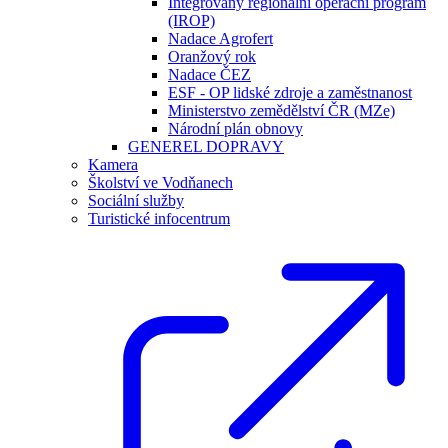
Integrovaný regionální operační program
(IROP)
Nadace Agrofert
Oranžový rok
Nadace ČEZ
ESF - OP lidské zdroje a zaměstnanost
Ministerstvo zemědělství ČR (MZe)
Národní plán obnovy
GENEREL DOPRAVY
Kamera
Školství ve Vodňanech
Sociální služby
Turistické infocentrum