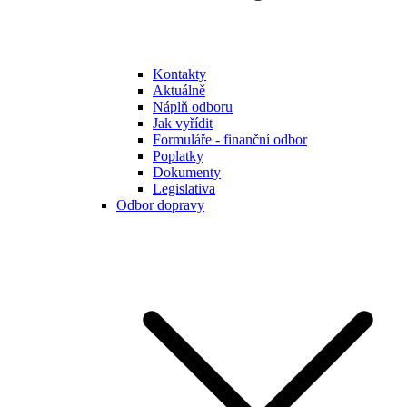
Kontakty
Aktuálně
Náplň odboru
Jak vyřídit
Formuláře - finanční odbor
Poplatky
Dokumenty
Legislativa
Odbor dopravy