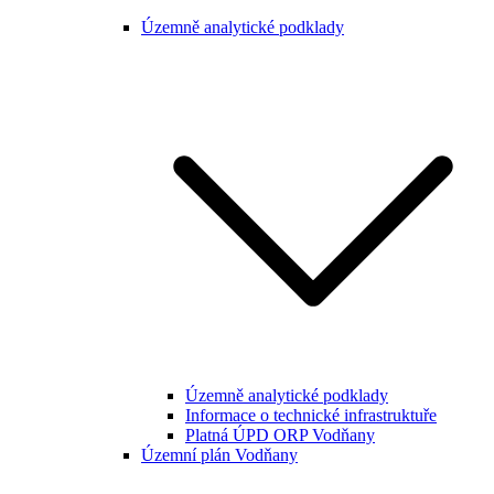
Územně analytické podklady
Územně analytické podklady
Informace o technické infrastruktuře
Platná ÚPD ORP Vodňany
Územní plán Vodňany