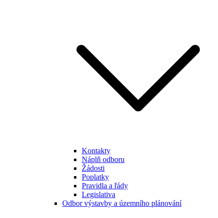
Kontakty
Náplň odboru
Žádosti
Poplatky
Pravidla a řády
Legislativa
Odbor výstavby a územního plánování