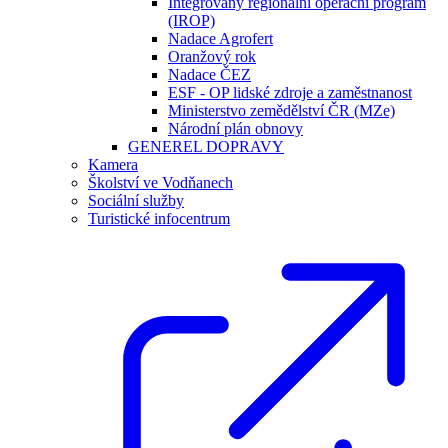
Integrovaný regionální operační program
(IROP)
Nadace Agrofert
Oranžový rok
Nadace ČEZ
ESF - OP lidské zdroje a zaměstnanost
Ministerstvo zemědělství ČR (MZe)
Národní plán obnovy
GENEREL DOPRAVY
Kamera
Školství ve Vodňanech
Sociální služby
Turistické infocentrum