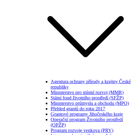
Agentura ochrany přírody a krajiny České
republiky
Ministerstvo pro místní rozvoj (MMR)
Státní fond životního prostředí (SFŽP)
Ministerstvo průmyslu a obchodu (MPO)
Přehled grantů do roku 2017
Grantové programy Jihočeského kraje
Operační program Životního prostředí
(OPŽP)
Program rozvoje venkova (PRV)