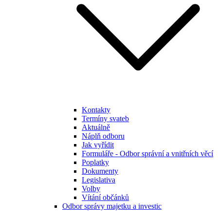
Kontakty
Termíny svateb
Aktuálně
Náplň odboru
Jak vyřídit
Formuláře - Odbor správní a vnitřních věcí
Poplatky
Dokumenty
Legislativa
Volby
Vítání občánků
Odbor správy majetku a investic