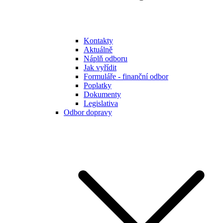
Kontakty
Aktuálně
Náplň odboru
Jak vyřídit
Formuláře - finanční odbor
Poplatky
Dokumenty
Legislativa
Odbor dopravy