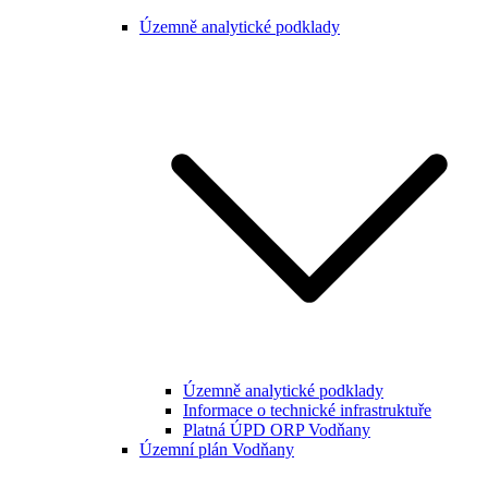
Územně analytické podklady
Územně analytické podklady
Informace o technické infrastruktuře
Platná ÚPD ORP Vodňany
Územní plán Vodňany