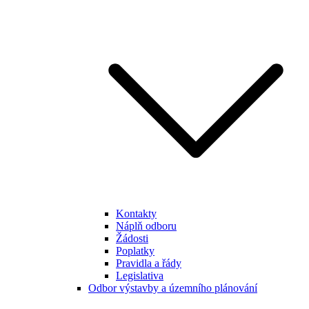
Kontakty
Náplň odboru
Žádosti
Poplatky
Pravidla a řády
Legislativa
Odbor výstavby a územního plánování