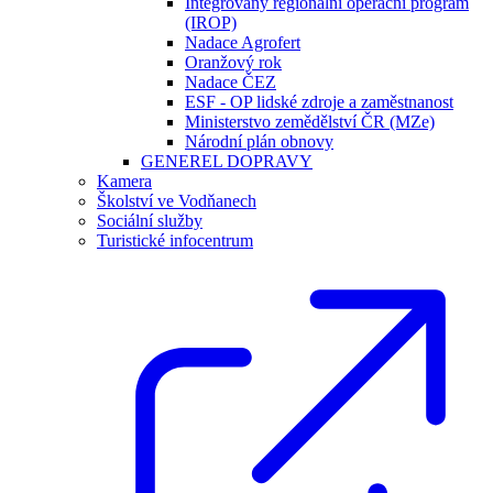
Integrovaný regionální operační program
(IROP)
Nadace Agrofert
Oranžový rok
Nadace ČEZ
ESF - OP lidské zdroje a zaměstnanost
Ministerstvo zemědělství ČR (MZe)
Národní plán obnovy
GENEREL DOPRAVY
Kamera
Školství ve Vodňanech
Sociální služby
Turistické infocentrum