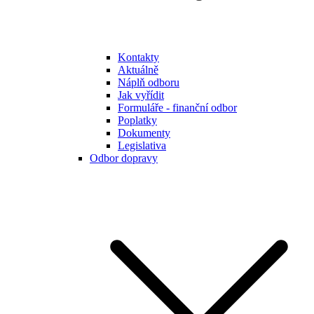
Kontakty
Aktuálně
Náplň odboru
Jak vyřídit
Formuláře - finanční odbor
Poplatky
Dokumenty
Legislativa
Odbor dopravy