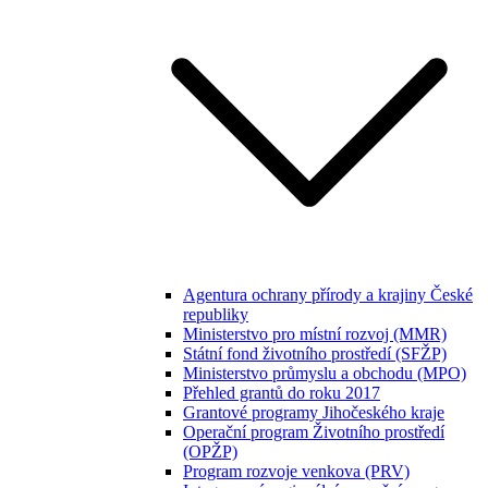
Agentura ochrany přírody a krajiny České
republiky
Ministerstvo pro místní rozvoj (MMR)
Státní fond životního prostředí (SFŽP)
Ministerstvo průmyslu a obchodu (MPO)
Přehled grantů do roku 2017
Grantové programy Jihočeského kraje
Operační program Životního prostředí
(OPŽP)
Program rozvoje venkova (PRV)