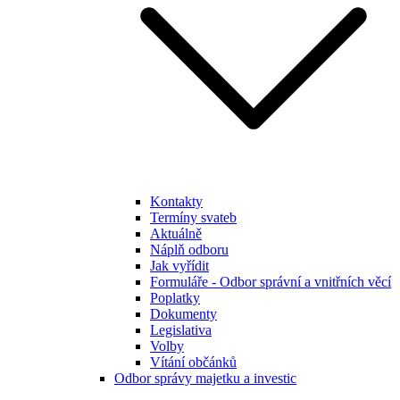
Kontakty
Termíny svateb
Aktuálně
Náplň odboru
Jak vyřídit
Formuláře - Odbor správní a vnitřních věcí
Poplatky
Dokumenty
Legislativa
Volby
Vítání občánků
Odbor správy majetku a investic