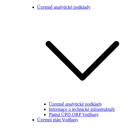
Územně analytické podklady
Územně analytické podklady
Informace o technické infrastruktuře
Platná ÚPD ORP Vodňany
Územní plán Vodňany