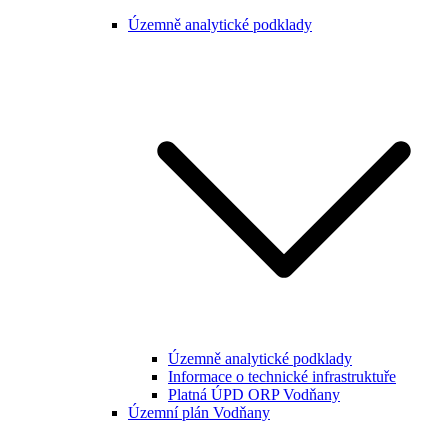
Územně analytické podklady
Územně analytické podklady
Informace o technické infrastruktuře
Platná ÚPD ORP Vodňany
Územní plán Vodňany