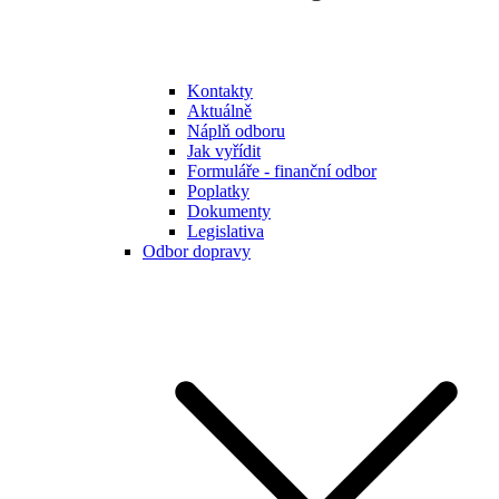
Kontakty
Aktuálně
Náplň odboru
Jak vyřídit
Formuláře - finanční odbor
Poplatky
Dokumenty
Legislativa
Odbor dopravy