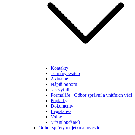
Kontakty
Termíny svateb
Aktuálně
Náplň odboru
Jak vyřídit
Formuláře - Odbor správní a vnitřních věcí
Poplatky
Dokumenty
Legislativa
Volby
Vítání občánků
Odbor správy majetku a investic