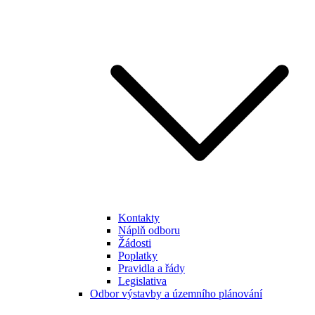
Kontakty
Náplň odboru
Žádosti
Poplatky
Pravidla a řády
Legislativa
Odbor výstavby a územního plánování