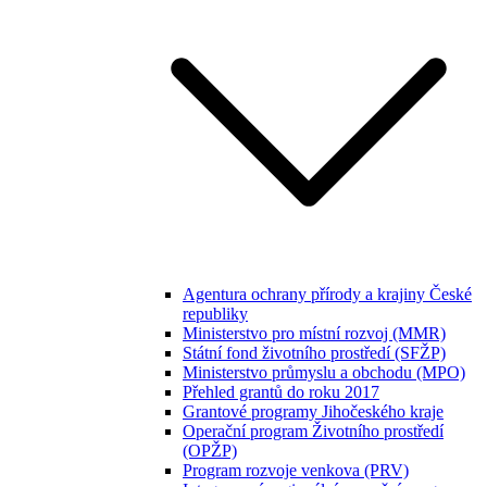
Agentura ochrany přírody a krajiny České
republiky
Ministerstvo pro místní rozvoj (MMR)
Státní fond životního prostředí (SFŽP)
Ministerstvo průmyslu a obchodu (MPO)
Přehled grantů do roku 2017
Grantové programy Jihočeského kraje
Operační program Životního prostředí
(OPŽP)
Program rozvoje venkova (PRV)