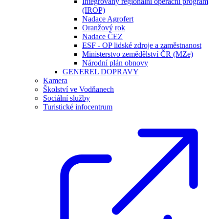
Integrovaný regionální operační program
(IROP)
Nadace Agrofert
Oranžový rok
Nadace ČEZ
ESF - OP lidské zdroje a zaměstnanost
Ministerstvo zemědělství ČR (MZe)
Národní plán obnovy
GENEREL DOPRAVY
Kamera
Školství ve Vodňanech
Sociální služby
Turistické infocentrum