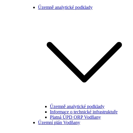
Územně analytické podklady
Územně analytické podklady
Informace o technické infrastruktuře
Platná ÚPD ORP Vodňany
Územní plán Vodňany