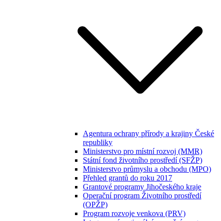
Agentura ochrany přírody a krajiny České
republiky
Ministerstvo pro místní rozvoj (MMR)
Státní fond životního prostředí (SFŽP)
Ministerstvo průmyslu a obchodu (MPO)
Přehled grantů do roku 2017
Grantové programy Jihočeského kraje
Operační program Životního prostředí
(OPŽP)
Program rozvoje venkova (PRV)