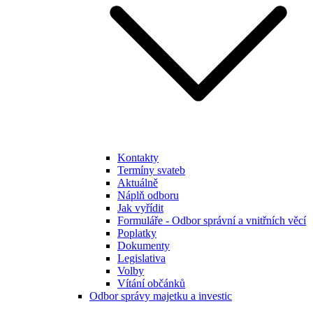
Kontakty
Termíny svateb
Aktuálně
Náplň odboru
Jak vyřídit
Formuláře - Odbor správní a vnitřních věcí
Poplatky
Dokumenty
Legislativa
Volby
Vítání občánků
Odbor správy majetku a investic