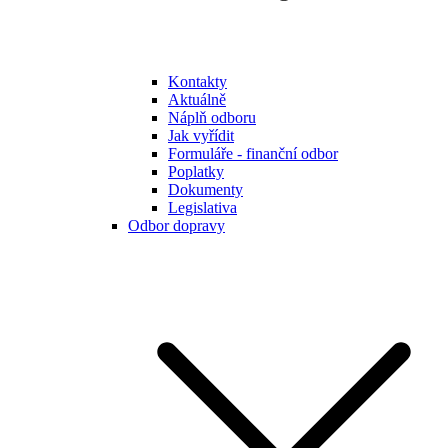
Kontakty
Aktuálně
Náplň odboru
Jak vyřídit
Formuláře - finanční odbor
Poplatky
Dokumenty
Legislativa
Odbor dopravy