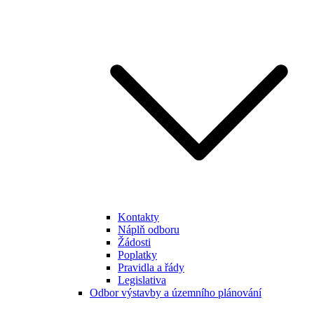
Kontakty
Náplň odboru
Žádosti
Poplatky
Pravidla a řády
Legislativa
Odbor výstavby a územního plánování