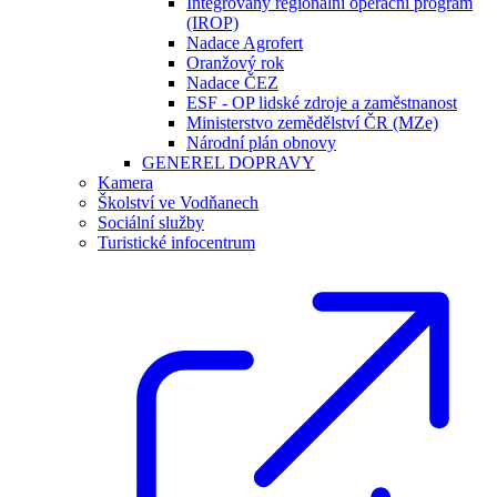
Integrovaný regionální operační program
(IROP)
Nadace Agrofert
Oranžový rok
Nadace ČEZ
ESF - OP lidské zdroje a zaměstnanost
Ministerstvo zemědělství ČR (MZe)
Národní plán obnovy
GENEREL DOPRAVY
Kamera
Školství ve Vodňanech
Sociální služby
Turistické infocentrum