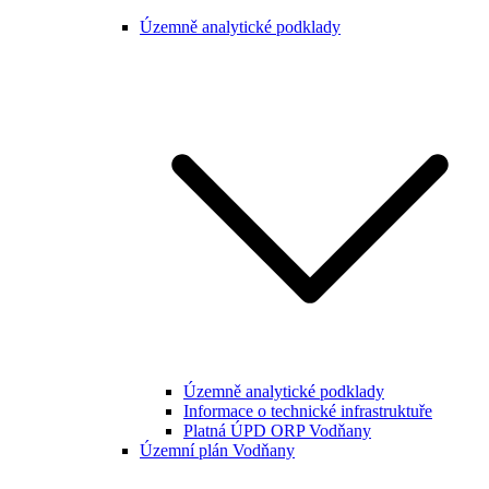
Územně analytické podklady
Územně analytické podklady
Informace o technické infrastruktuře
Platná ÚPD ORP Vodňany
Územní plán Vodňany