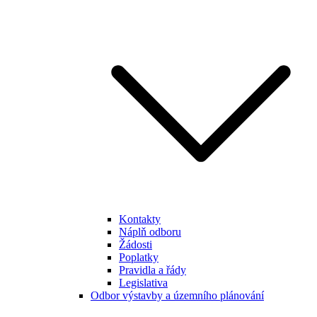
Kontakty
Náplň odboru
Žádosti
Poplatky
Pravidla a řády
Legislativa
Odbor výstavby a územního plánování