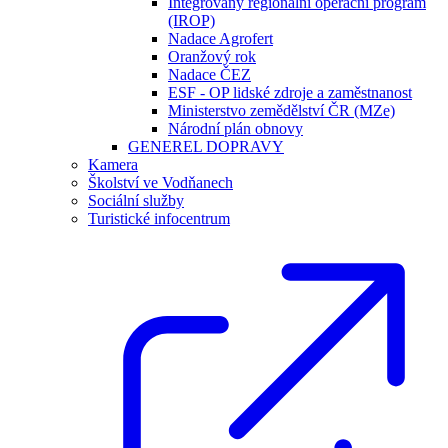
Integrovaný regionální operační program
(IROP)
Nadace Agrofert
Oranžový rok
Nadace ČEZ
ESF - OP lidské zdroje a zaměstnanost
Ministerstvo zemědělství ČR (MZe)
Národní plán obnovy
GENEREL DOPRAVY
Kamera
Školství ve Vodňanech
Sociální služby
Turistické infocentrum