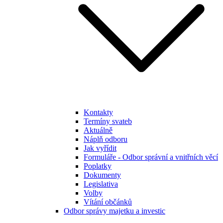
Kontakty
Termíny svateb
Aktuálně
Náplň odboru
Jak vyřídit
Formuláře - Odbor správní a vnitřních věcí
Poplatky
Dokumenty
Legislativa
Volby
Vítání občánků
Odbor správy majetku a investic