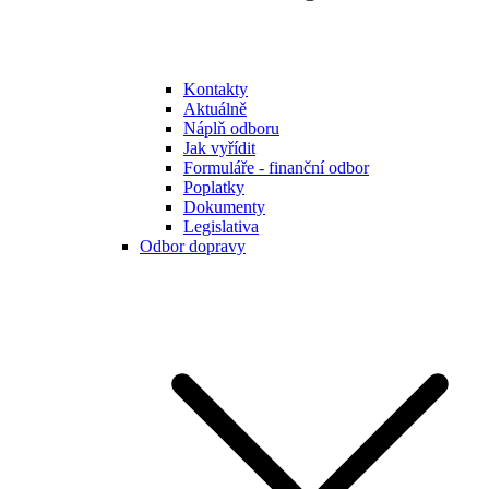
Kontakty
Aktuálně
Náplň odboru
Jak vyřídit
Formuláře - finanční odbor
Poplatky
Dokumenty
Legislativa
Odbor dopravy