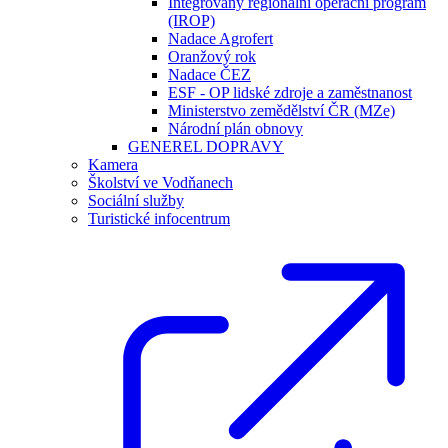
Integrovaný regionální operační program
(IROP)
Nadace Agrofert
Oranžový rok
Nadace ČEZ
ESF - OP lidské zdroje a zaměstnanost
Ministerstvo zemědělství ČR (MZe)
Národní plán obnovy
GENEREL DOPRAVY
Kamera
Školství ve Vodňanech
Sociální služby
Turistické infocentrum