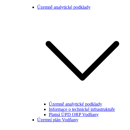
Územně analytické podklady
Územně analytické podklady
Informace o technické infrastruktuře
Platná ÚPD ORP Vodňany
Územní plán Vodňany