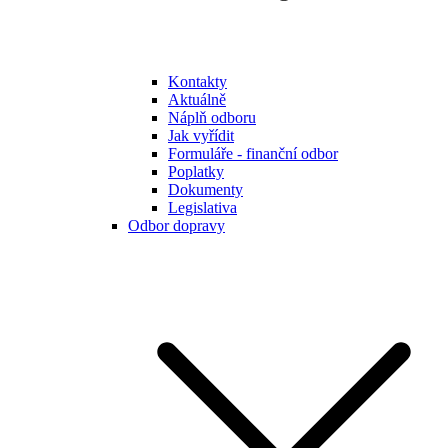
Kontakty
Aktuálně
Náplň odboru
Jak vyřídit
Formuláře - finanční odbor
Poplatky
Dokumenty
Legislativa
Odbor dopravy