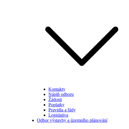
Kontakty
Náplň odboru
Žádosti
Poplatky
Pravidla a řády
Legislativa
Odbor výstavby a územního plánování