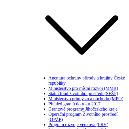
Agentura ochrany přírody a krajiny České
republiky
Ministerstvo pro místní rozvoj (MMR)
Státní fond životního prostředí (SFŽP)
Ministerstvo průmyslu a obchodu (MPO)
Přehled grantů do roku 2017
Grantové programy Jihočeského kraje
Operační program Životního prostředí
(OPŽP)
Program rozvoje venkova (PRV)