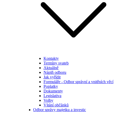
Kontakty
Termíny svateb
Aktuálně
Náplň odboru
Jak vyřídit
Formuláře - Odbor správní a vnitřních věcí
Poplatky
Dokumenty
Legislativa
Volby
Vítání občánků
Odbor správy majetku a investic