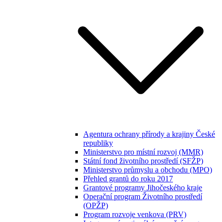
Agentura ochrany přírody a krajiny České
republiky
Ministerstvo pro místní rozvoj (MMR)
Státní fond životního prostředí (SFŽP)
Ministerstvo průmyslu a obchodu (MPO)
Přehled grantů do roku 2017
Grantové programy Jihočeského kraje
Operační program Životního prostředí
(OPŽP)
Program rozvoje venkova (PRV)