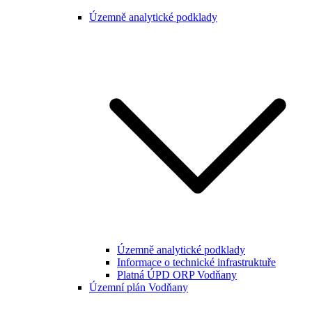
Územně analytické podklady
Územně analytické podklady
Informace o technické infrastruktuře
Platná ÚPD ORP Vodňany
Územní plán Vodňany