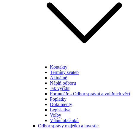
Kontakty
Termíny svateb
Aktuálně
Náplň odboru
Jak vyřídit
Formuláře - Odbor správní a vnitřních věcí
Poplatky
Dokumenty
Legislativa
Volby
Vítání občánků
Odbor správy majetku a investic