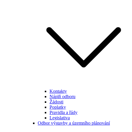
Kontakty
Náplň odboru
Žádosti
Poplatky
Pravidla a řády
Legislativa
Odbor výstavby a územního plánování