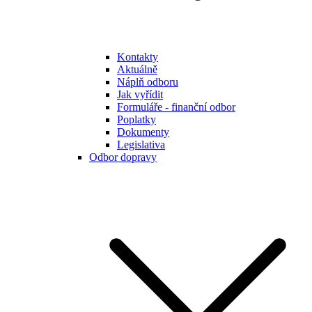
Kontakty
Aktuálně
Náplň odboru
Jak vyřídit
Formuláře - finanční odbor
Poplatky
Dokumenty
Legislativa
Odbor dopravy