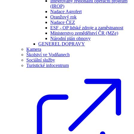
Integrovaný regionální operační program
(IROP)
Nadace Agrofert
Oranžový rok
Nadace ČEZ
ESF - OP lidské zdroje a zaměstnanost
Ministerstvo zemědělství ČR (MZe)
Národní plán obnovy
GENEREL DOPRAVY
Kamera
Školství ve Vodňanech
Sociální služby
Turistické infocentrum