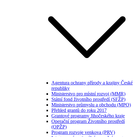
Agentura ochrany přírody a krajiny České
republiky
Ministerstvo pro místní rozvoj (MMR)
Státní fond životního prostředí (SFŽP)
Ministerstvo průmyslu a obchodu (MPO)
Přehled grantů do roku 2017
Grantové programy Jihočeského kraje
Operační program Životního prostředí
(OPŽP)
Program rozvoje venkova (PRV)