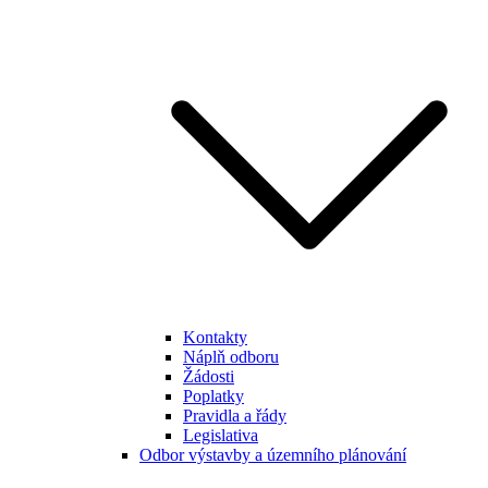
Kontakty
Náplň odboru
Žádosti
Poplatky
Pravidla a řády
Legislativa
Odbor výstavby a územního plánování