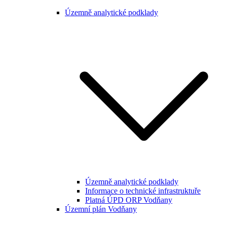
Územně analytické podklady
Územně analytické podklady
Informace o technické infrastruktuře
Platná ÚPD ORP Vodňany
Územní plán Vodňany