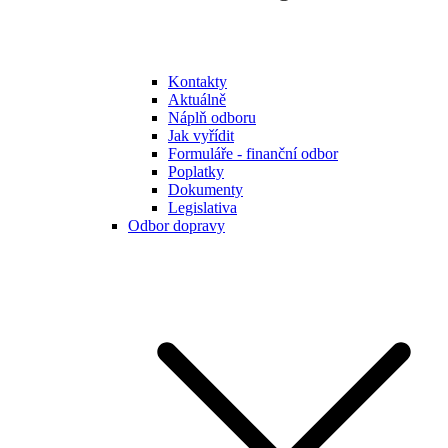
Kontakty
Aktuálně
Náplň odboru
Jak vyřídit
Formuláře - finanční odbor
Poplatky
Dokumenty
Legislativa
Odbor dopravy