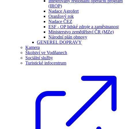
Integrovaný regionální operační program
(IROP)
Nadace Agrofert
Oranžový rok
Nadace ČEZ
ESF - OP lidské zdroje a zaměstnanost
Ministerstvo zemědělství ČR (MZe)
Národní plán obnovy
GENEREL DOPRAVY
Kamera
Školství ve Vodňanech
Sociální služby
Turistické infocentrum