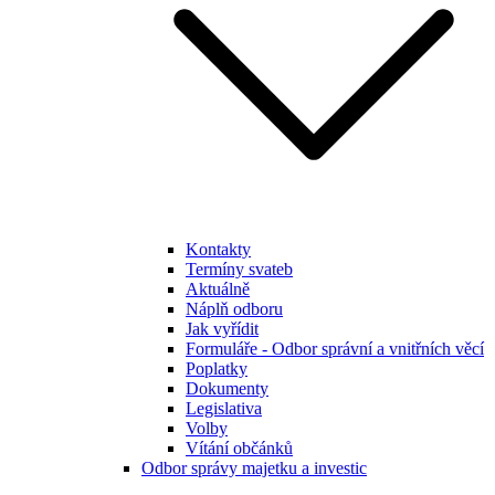
Kontakty
Termíny svateb
Aktuálně
Náplň odboru
Jak vyřídit
Formuláře - Odbor správní a vnitřních věcí
Poplatky
Dokumenty
Legislativa
Volby
Vítání občánků
Odbor správy majetku a investic