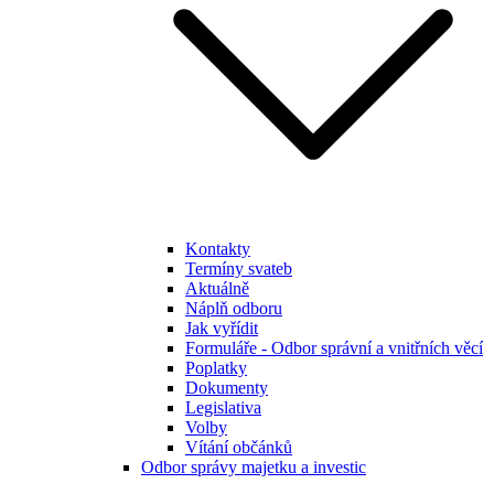
Kontakty
Termíny svateb
Aktuálně
Náplň odboru
Jak vyřídit
Formuláře - Odbor správní a vnitřních věcí
Poplatky
Dokumenty
Legislativa
Volby
Vítání občánků
Odbor správy majetku a investic