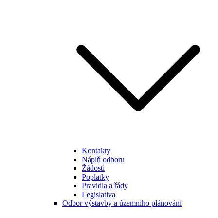
Kontakty
Náplň odboru
Žádosti
Poplatky
Pravidla a řády
Legislativa
Odbor výstavby a územního plánování