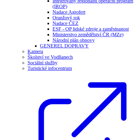
Integrovaný regionální operační program
(IROP)
Nadace Agrofert
Oranžový rok
Nadace ČEZ
ESF - OP lidské zdroje a zaměstnanost
Ministerstvo zemědělství ČR (MZe)
Národní plán obnovy
GENEREL DOPRAVY
Kamera
Školství ve Vodňanech
Sociální služby
Turistické infocentrum