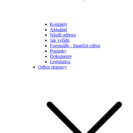
Kontakty
Aktuálně
Náplň odboru
Jak vyřídit
Formuláře - finanční odbor
Poplatky
Dokumenty
Legislativa
Odbor dopravy