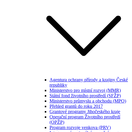
Agentura ochrany přírody a krajiny České
republiky
Ministerstvo pro místní rozvoj (MMR)
Státní fond životního prostředí (SFŽP)
Ministerstvo průmyslu a obchodu (MPO)
Přehled grantů do roku 2017
Grantové programy Jihočeského kraje
Operační program Životního prostředí
(OPŽP)
Program rozvoje venkova (PRV)