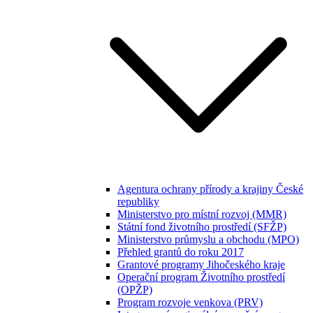
Agentura ochrany přírody a krajiny České
republiky
Ministerstvo pro místní rozvoj (MMR)
Státní fond životního prostředí (SFŽP)
Ministerstvo průmyslu a obchodu (MPO)
Přehled grantů do roku 2017
Grantové programy Jihočeského kraje
Operační program Životního prostředí
(OPŽP)
Program rozvoje venkova (PRV)