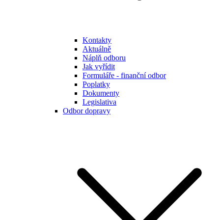
Kontakty
Aktuálně
Náplň odboru
Jak vyřídit
Formuláře - finanční odbor
Poplatky
Dokumenty
Legislativa
Odbor dopravy