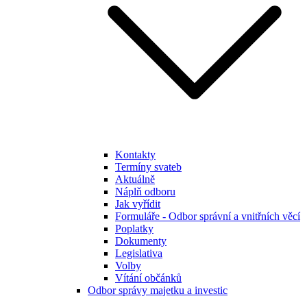
Kontakty
Termíny svateb
Aktuálně
Náplň odboru
Jak vyřídit
Formuláře - Odbor správní a vnitřních věcí
Poplatky
Dokumenty
Legislativa
Volby
Vítání občánků
Odbor správy majetku a investic