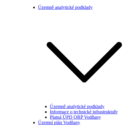
Územně analytické podklady
Územně analytické podklady
Informace o technické infrastruktuře
Platná ÚPD ORP Vodňany
Územní plán Vodňany