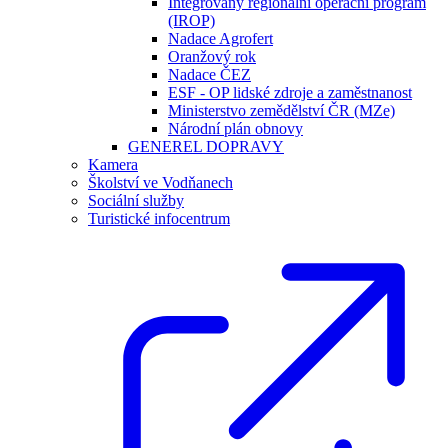
Integrovaný regionální operační program
(IROP)
Nadace Agrofert
Oranžový rok
Nadace ČEZ
ESF - OP lidské zdroje a zaměstnanost
Ministerstvo zemědělství ČR (MZe)
Národní plán obnovy
GENEREL DOPRAVY
Kamera
Školství ve Vodňanech
Sociální služby
Turistické infocentrum