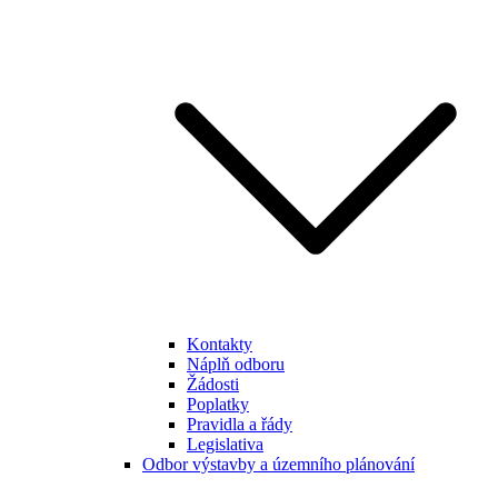
Kontakty
Náplň odboru
Žádosti
Poplatky
Pravidla a řády
Legislativa
Odbor výstavby a územního plánování