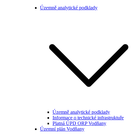
Územně analytické podklady
Územně analytické podklady
Informace o technické infrastruktuře
Platná ÚPD ORP Vodňany
Územní plán Vodňany