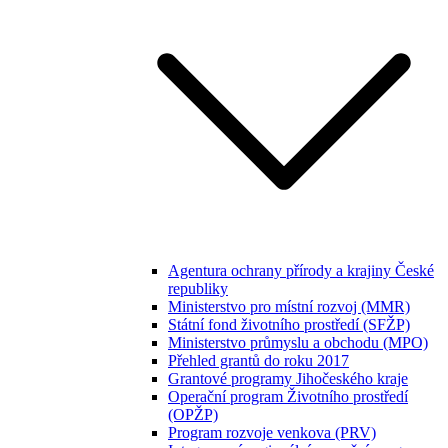
Agentura ochrany přírody a krajiny České
republiky
Ministerstvo pro místní rozvoj (MMR)
Státní fond životního prostředí (SFŽP)
Ministerstvo průmyslu a obchodu (MPO)
Přehled grantů do roku 2017
Grantové programy Jihočeského kraje
Operační program Životního prostředí
(OPŽP)
Program rozvoje venkova (PRV)