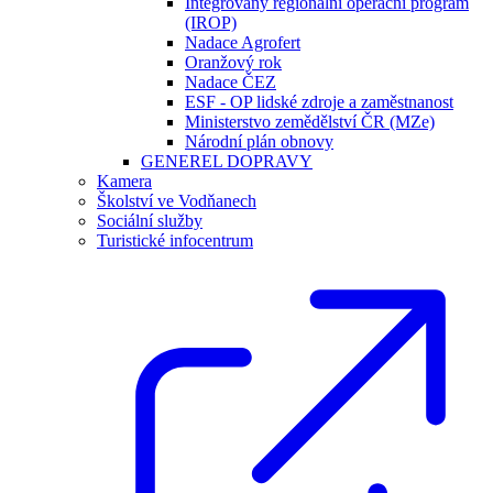
Integrovaný regionální operační program
(IROP)
Nadace Agrofert
Oranžový rok
Nadace ČEZ
ESF - OP lidské zdroje a zaměstnanost
Ministerstvo zemědělství ČR (MZe)
Národní plán obnovy
GENEREL DOPRAVY
Kamera
Školství ve Vodňanech
Sociální služby
Turistické infocentrum