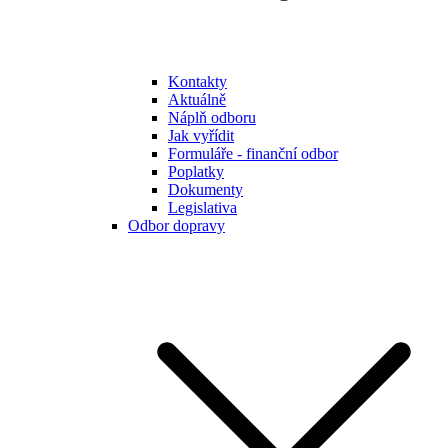
Kontakty
Aktuálně
Náplň odboru
Jak vyřídit
Formuláře - finanční odbor
Poplatky
Dokumenty
Legislativa
Odbor dopravy