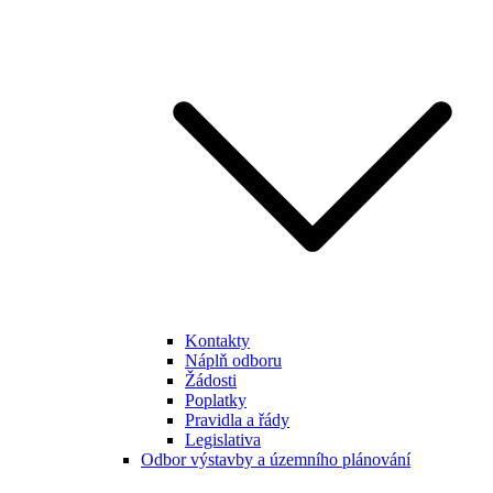
Kontakty
Náplň odboru
Žádosti
Poplatky
Pravidla a řády
Legislativa
Odbor výstavby a územního plánování