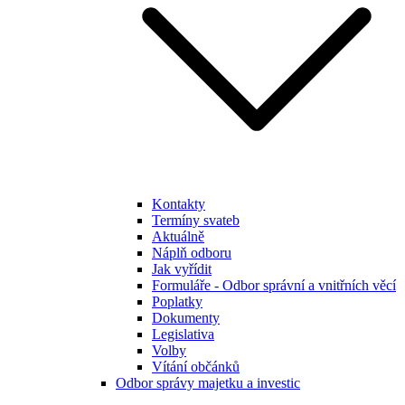
Kontakty
Termíny svateb
Aktuálně
Náplň odboru
Jak vyřídit
Formuláře - Odbor správní a vnitřních věcí
Poplatky
Dokumenty
Legislativa
Volby
Vítání občánků
Odbor správy majetku a investic