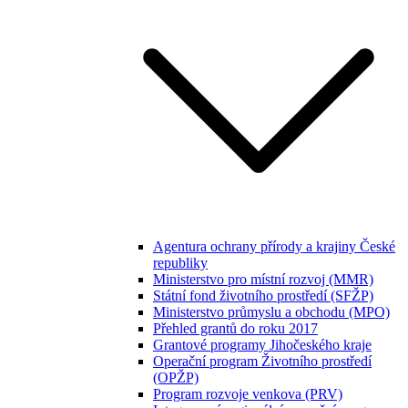
Agentura ochrany přírody a krajiny České
republiky
Ministerstvo pro místní rozvoj (MMR)
Státní fond životního prostředí (SFŽP)
Ministerstvo průmyslu a obchodu (MPO)
Přehled grantů do roku 2017
Grantové programy Jihočeského kraje
Operační program Životního prostředí
(OPŽP)
Program rozvoje venkova (PRV)