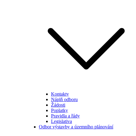
Kontakty
Náplň odboru
Žádosti
Poplatky
Pravidla a řády
Legislativa
Odbor výstavby a územního plánování