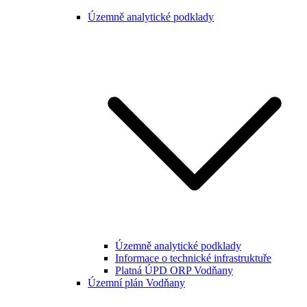
Územně analytické podklady
Územně analytické podklady
Informace o technické infrastruktuře
Platná ÚPD ORP Vodňany
Územní plán Vodňany