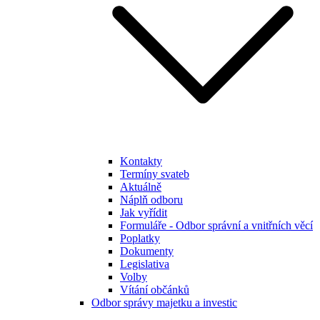
Kontakty
Termíny svateb
Aktuálně
Náplň odboru
Jak vyřídit
Formuláře - Odbor správní a vnitřních věcí
Poplatky
Dokumenty
Legislativa
Volby
Vítání občánků
Odbor správy majetku a investic