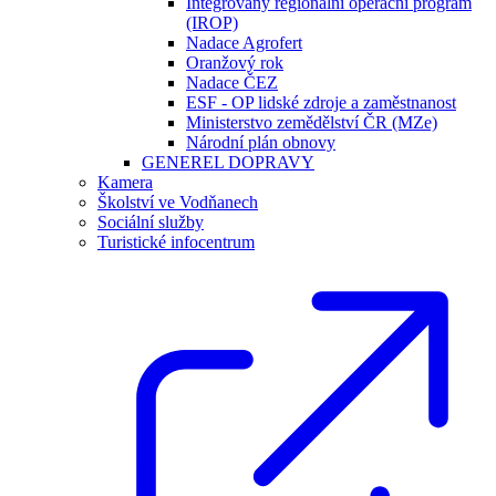
Integrovaný regionální operační program
(IROP)
Nadace Agrofert
Oranžový rok
Nadace ČEZ
ESF - OP lidské zdroje a zaměstnanost
Ministerstvo zemědělství ČR (MZe)
Národní plán obnovy
GENEREL DOPRAVY
Kamera
Školství ve Vodňanech
Sociální služby
Turistické infocentrum