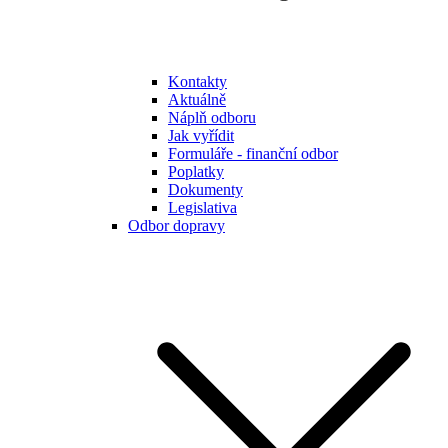
Kontakty
Aktuálně
Náplň odboru
Jak vyřídit
Formuláře - finanční odbor
Poplatky
Dokumenty
Legislativa
Odbor dopravy