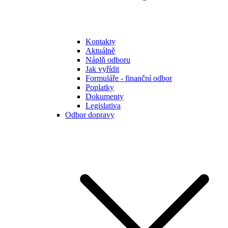
Kontakty
Aktuálně
Náplň odboru
Jak vyřídit
Formuláře - finanční odbor
Poplatky
Dokumenty
Legislativa
Odbor dopravy