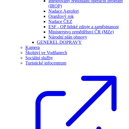
Integrovaný regionální operační program
(IROP)
Nadace Agrofert
Oranžový rok
Nadace ČEZ
ESF - OP lidské zdroje a zaměstnanost
Ministerstvo zemědělství ČR (MZe)
Národní plán obnovy
GENEREL DOPRAVY
Kamera
Školství ve Vodňanech
Sociální služby
Turistické infocentrum