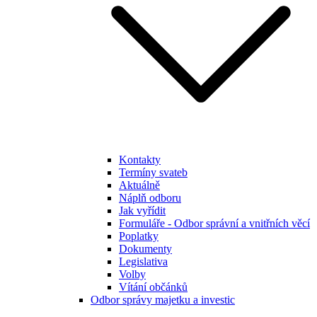
Kontakty
Termíny svateb
Aktuálně
Náplň odboru
Jak vyřídit
Formuláře - Odbor správní a vnitřních věcí
Poplatky
Dokumenty
Legislativa
Volby
Vítání občánků
Odbor správy majetku a investic