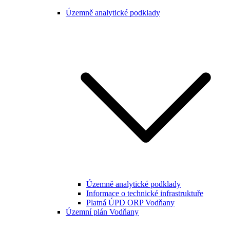
Územně analytické podklady
Územně analytické podklady
Informace o technické infrastruktuře
Platná ÚPD ORP Vodňany
Územní plán Vodňany