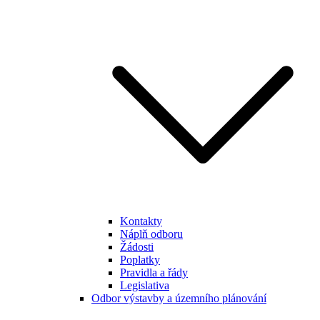
Kontakty
Náplň odboru
Žádosti
Poplatky
Pravidla a řády
Legislativa
Odbor výstavby a územního plánování