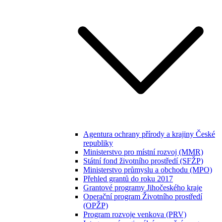
Agentura ochrany přírody a krajiny České
republiky
Ministerstvo pro místní rozvoj (MMR)
Státní fond životního prostředí (SFŽP)
Ministerstvo průmyslu a obchodu (MPO)
Přehled grantů do roku 2017
Grantové programy Jihočeského kraje
Operační program Životního prostředí
(OPŽP)
Program rozvoje venkova (PRV)