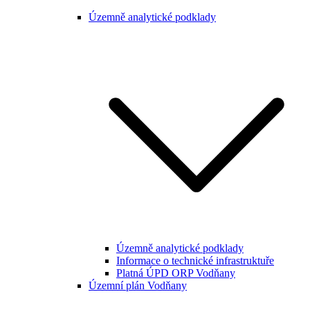
Územně analytické podklady
Územně analytické podklady
Informace o technické infrastruktuře
Platná ÚPD ORP Vodňany
Územní plán Vodňany