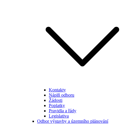
Kontakty
Náplň odboru
Žádosti
Poplatky
Pravidla a řády
Legislativa
Odbor výstavby a územního plánování