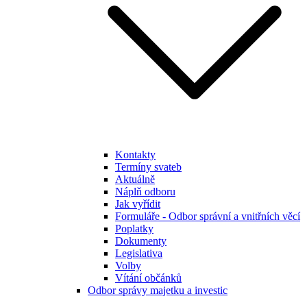
Kontakty
Termíny svateb
Aktuálně
Náplň odboru
Jak vyřídit
Formuláře - Odbor správní a vnitřních věcí
Poplatky
Dokumenty
Legislativa
Volby
Vítání občánků
Odbor správy majetku a investic