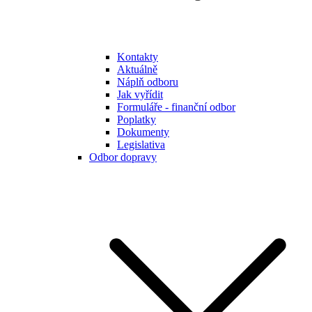
Kontakty
Aktuálně
Náplň odboru
Jak vyřídit
Formuláře - finanční odbor
Poplatky
Dokumenty
Legislativa
Odbor dopravy