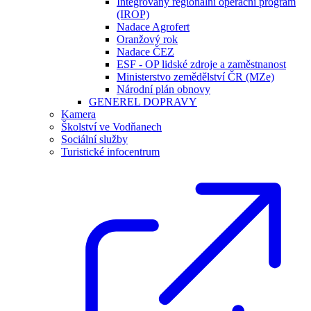
Integrovaný regionální operační program
(IROP)
Nadace Agrofert
Oranžový rok
Nadace ČEZ
ESF - OP lidské zdroje a zaměstnanost
Ministerstvo zemědělství ČR (MZe)
Národní plán obnovy
GENEREL DOPRAVY
Kamera
Školství ve Vodňanech
Sociální služby
Turistické infocentrum