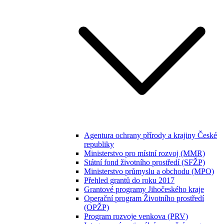
Agentura ochrany přírody a krajiny České
republiky
Ministerstvo pro místní rozvoj (MMR)
Státní fond životního prostředí (SFŽP)
Ministerstvo průmyslu a obchodu (MPO)
Přehled grantů do roku 2017
Grantové programy Jihočeského kraje
Operační program Životního prostředí
(OPŽP)
Program rozvoje venkova (PRV)