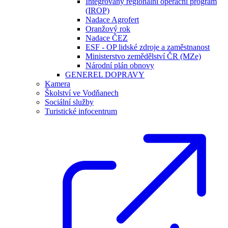
Integrovaný regionální operační program
(IROP)
Nadace Agrofert
Oranžový rok
Nadace ČEZ
ESF - OP lidské zdroje a zaměstnanost
Ministerstvo zemědělství ČR (MZe)
Národní plán obnovy
GENEREL DOPRAVY
Kamera
Školství ve Vodňanech
Sociální služby
Turistické infocentrum