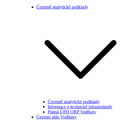
Územně analytické podklady
Územně analytické podklady
Informace o technické infrastruktuře
Platná ÚPD ORP Vodňany
Územní plán Vodňany