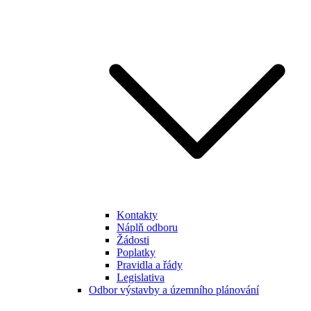
Kontakty
Náplň odboru
Žádosti
Poplatky
Pravidla a řády
Legislativa
Odbor výstavby a územního plánování