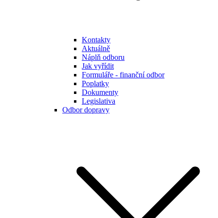
Kontakty
Aktuálně
Náplň odboru
Jak vyřídit
Formuláře - finanční odbor
Poplatky
Dokumenty
Legislativa
Odbor dopravy