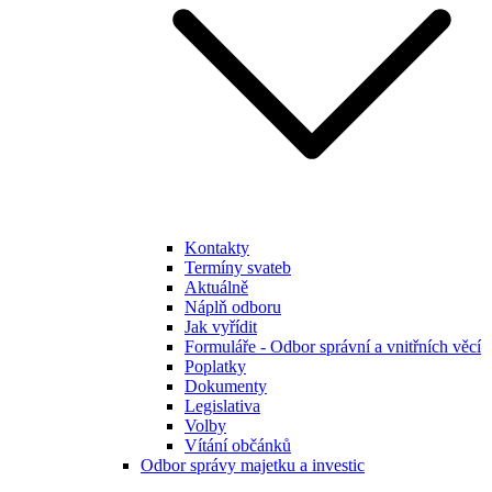
Kontakty
Termíny svateb
Aktuálně
Náplň odboru
Jak vyřídit
Formuláře - Odbor správní a vnitřních věcí
Poplatky
Dokumenty
Legislativa
Volby
Vítání občánků
Odbor správy majetku a investic