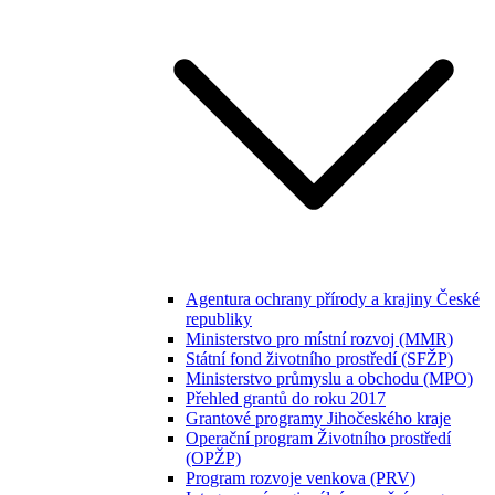
Agentura ochrany přírody a krajiny České
republiky
Ministerstvo pro místní rozvoj (MMR)
Státní fond životního prostředí (SFŽP)
Ministerstvo průmyslu a obchodu (MPO)
Přehled grantů do roku 2017
Grantové programy Jihočeského kraje
Operační program Životního prostředí
(OPŽP)
Program rozvoje venkova (PRV)