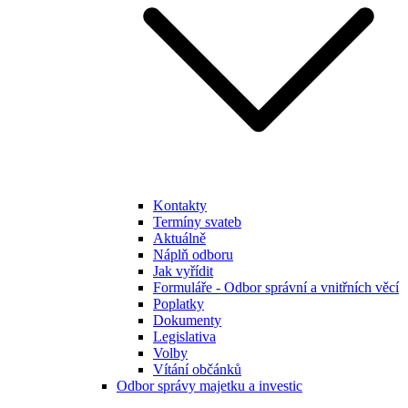
Kontakty
Termíny svateb
Aktuálně
Náplň odboru
Jak vyřídit
Formuláře - Odbor správní a vnitřních věcí
Poplatky
Dokumenty
Legislativa
Volby
Vítání občánků
Odbor správy majetku a investic