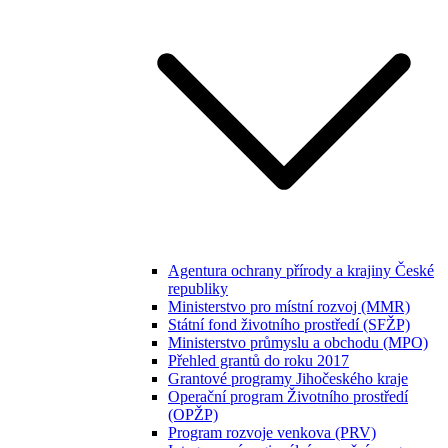
Agentura ochrany přírody a krajiny České
republiky
Ministerstvo pro místní rozvoj (MMR)
Státní fond životního prostředí (SFŽP)
Ministerstvo průmyslu a obchodu (MPO)
Přehled grantů do roku 2017
Grantové programy Jihočeského kraje
Operační program Životního prostředí
(OPŽP)
Program rozvoje venkova (PRV)