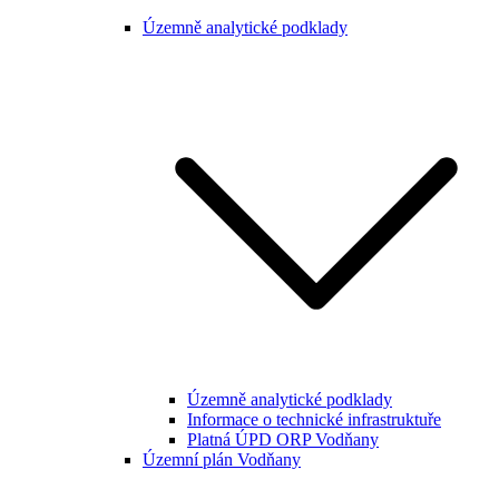
Územně analytické podklady
Územně analytické podklady
Informace o technické infrastruktuře
Platná ÚPD ORP Vodňany
Územní plán Vodňany