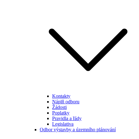
Kontakty
Náplň odboru
Žádosti
Poplatky
Pravidla a řády
Legislativa
Odbor výstavby a územního plánování