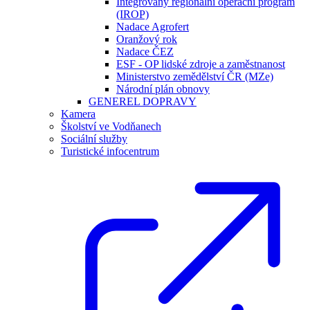
Integrovaný regionální operační program
(IROP)
Nadace Agrofert
Oranžový rok
Nadace ČEZ
ESF - OP lidské zdroje a zaměstnanost
Ministerstvo zemědělství ČR (MZe)
Národní plán obnovy
GENEREL DOPRAVY
Kamera
Školství ve Vodňanech
Sociální služby
Turistické infocentrum