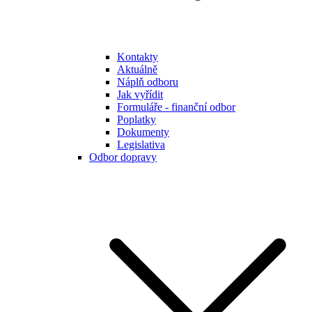
Kontakty
Aktuálně
Náplň odboru
Jak vyřídit
Formuláře - finanční odbor
Poplatky
Dokumenty
Legislativa
Odbor dopravy