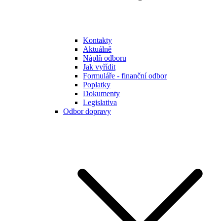
Kontakty
Aktuálně
Náplň odboru
Jak vyřídit
Formuláře - finanční odbor
Poplatky
Dokumenty
Legislativa
Odbor dopravy