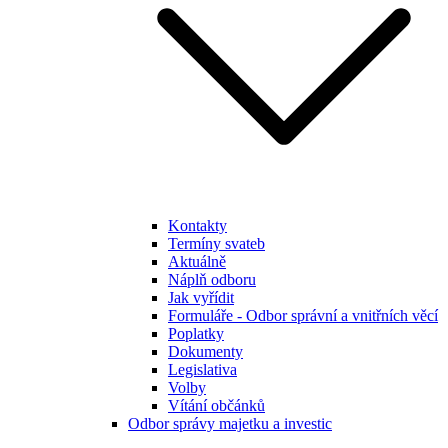
Kontakty
Termíny svateb
Aktuálně
Náplň odboru
Jak vyřídit
Formuláře - Odbor správní a vnitřních věcí
Poplatky
Dokumenty
Legislativa
Volby
Vítání občánků
Odbor správy majetku a investic