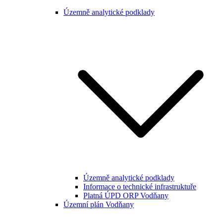
Územně analytické podklady
Územně analytické podklady
Informace o technické infrastruktuře
Platná ÚPD ORP Vodňany
Územní plán Vodňany