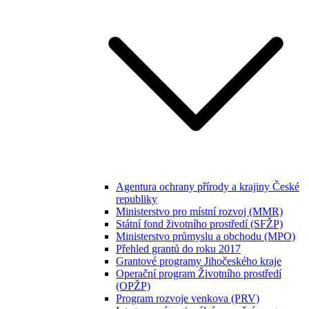
Agentura ochrany přírody a krajiny České
republiky
Ministerstvo pro místní rozvoj (MMR)
Státní fond životního prostředí (SFŽP)
Ministerstvo průmyslu a obchodu (MPO)
Přehled grantů do roku 2017
Grantové programy Jihočeského kraje
Operační program Životního prostředí
(OPŽP)
Program rozvoje venkova (PRV)