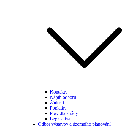
Kontakty
Náplň odboru
Žádosti
Poplatky
Pravidla a řády
Legislativa
Odbor výstavby a územního plánování