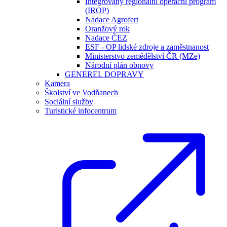
Integrovaný regionální operační program
(IROP)
Nadace Agrofert
Oranžový rok
Nadace ČEZ
ESF - OP lidské zdroje a zaměstnanost
Ministerstvo zemědělství ČR (MZe)
Národní plán obnovy
GENEREL DOPRAVY
Kamera
Školství ve Vodňanech
Sociální služby
Turistické infocentrum