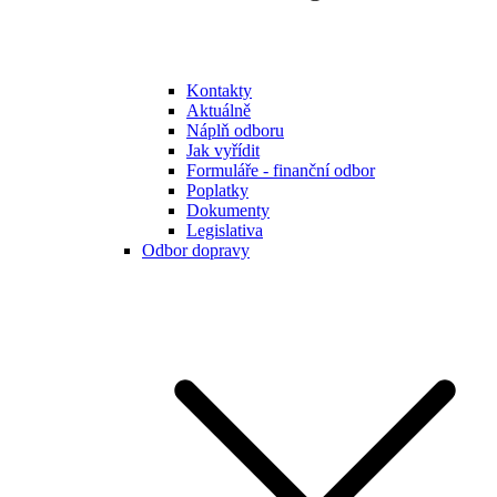
Kontakty
Aktuálně
Náplň odboru
Jak vyřídit
Formuláře - finanční odbor
Poplatky
Dokumenty
Legislativa
Odbor dopravy