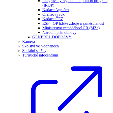
Integrovaný regionální operační program
(IROP)
Nadace Agrofert
Oranžový rok
Nadace ČEZ
ESF - OP lidské zdroje a zaměstnanost
Ministerstvo zemědělství ČR (MZe)
Národní plán obnovy
GENEREL DOPRAVY
Kamera
Školství ve Vodňanech
Sociální služby
Turistické infocentrum