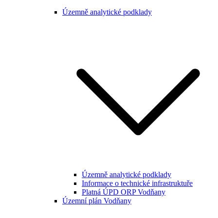
Územně analytické podklady
Územně analytické podklady
Informace o technické infrastruktuře
Platná ÚPD ORP Vodňany
Územní plán Vodňany