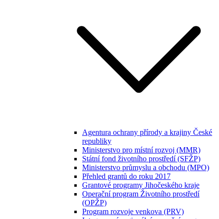
Agentura ochrany přírody a krajiny České
republiky
Ministerstvo pro místní rozvoj (MMR)
Státní fond životního prostředí (SFŽP)
Ministerstvo průmyslu a obchodu (MPO)
Přehled grantů do roku 2017
Grantové programy Jihočeského kraje
Operační program Životního prostředí
(OPŽP)
Program rozvoje venkova (PRV)