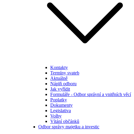
Kontakty
Termíny svateb
Aktuálně
Náplň odboru
Jak vyřídit
Formuláře - Odbor správní a vnitřních věcí
Poplatky
Dokumenty
Legislativa
Volby
Vítání občánků
Odbor správy majetku a investic