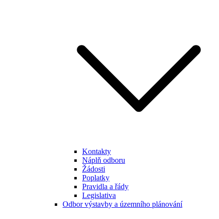
Kontakty
Náplň odboru
Žádosti
Poplatky
Pravidla a řády
Legislativa
Odbor výstavby a územního plánování