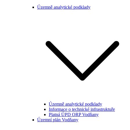
Územně analytické podklady
Územně analytické podklady
Informace o technické infrastruktuře
Platná ÚPD ORP Vodňany
Územní plán Vodňany