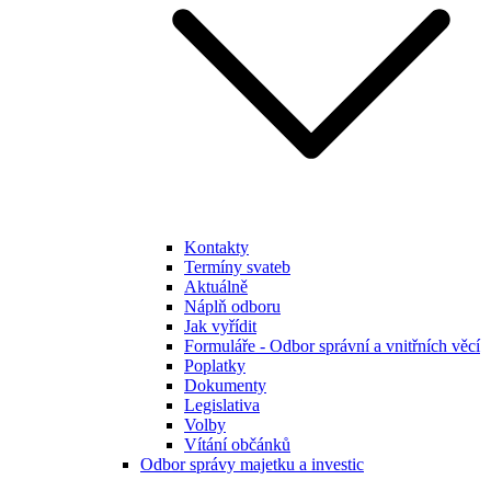
Kontakty
Termíny svateb
Aktuálně
Náplň odboru
Jak vyřídit
Formuláře - Odbor správní a vnitřních věcí
Poplatky
Dokumenty
Legislativa
Volby
Vítání občánků
Odbor správy majetku a investic