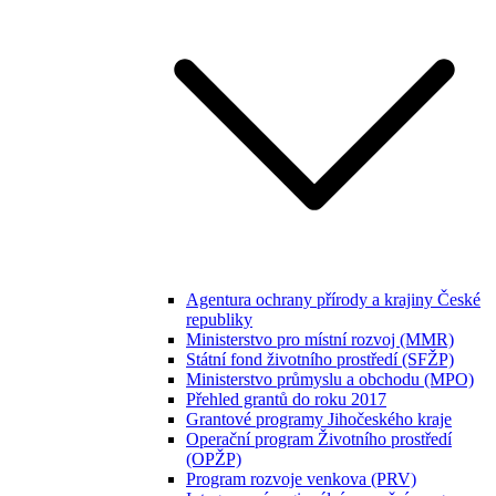
Agentura ochrany přírody a krajiny České
republiky
Ministerstvo pro místní rozvoj (MMR)
Státní fond životního prostředí (SFŽP)
Ministerstvo průmyslu a obchodu (MPO)
Přehled grantů do roku 2017
Grantové programy Jihočeského kraje
Operační program Životního prostředí
(OPŽP)
Program rozvoje venkova (PRV)