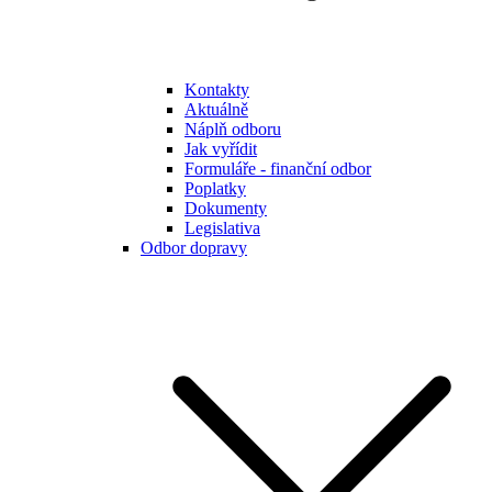
Kontakty
Aktuálně
Náplň odboru
Jak vyřídit
Formuláře - finanční odbor
Poplatky
Dokumenty
Legislativa
Odbor dopravy