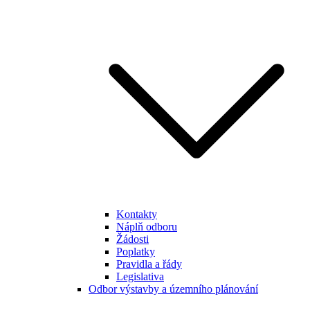
Kontakty
Náplň odboru
Žádosti
Poplatky
Pravidla a řády
Legislativa
Odbor výstavby a územního plánování