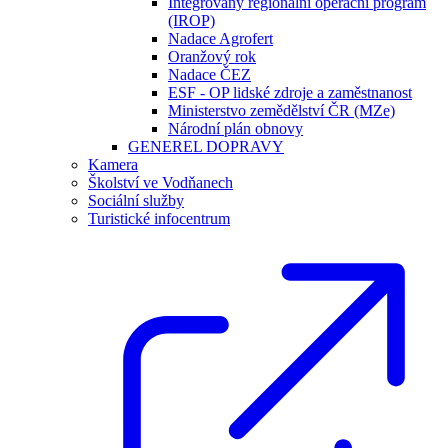
Integrovaný regionální operační program
(IROP)
Nadace Agrofert
Oranžový rok
Nadace ČEZ
ESF - OP lidské zdroje a zaměstnanost
Ministerstvo zemědělství ČR (MZe)
Národní plán obnovy
GENEREL DOPRAVY
Kamera
Školství ve Vodňanech
Sociální služby
Turistické infocentrum