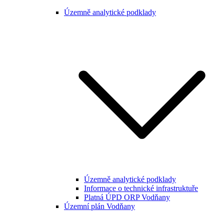
Územně analytické podklady
Územně analytické podklady
Informace o technické infrastruktuře
Platná ÚPD ORP Vodňany
Územní plán Vodňany