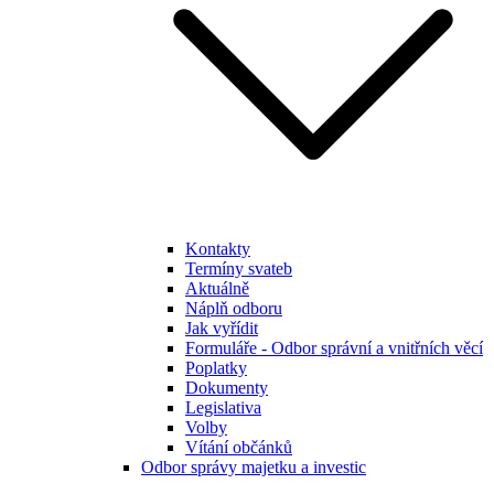
Kontakty
Termíny svateb
Aktuálně
Náplň odboru
Jak vyřídit
Formuláře - Odbor správní a vnitřních věcí
Poplatky
Dokumenty
Legislativa
Volby
Vítání občánků
Odbor správy majetku a investic