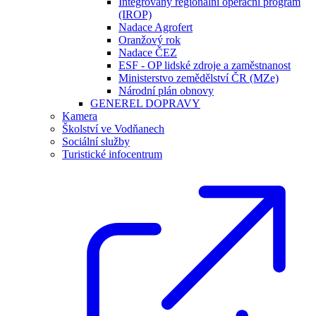
Integrovaný regionální operační program
(IROP)
Nadace Agrofert
Oranžový rok
Nadace ČEZ
ESF - OP lidské zdroje a zaměstnanost
Ministerstvo zemědělství ČR (MZe)
Národní plán obnovy
GENEREL DOPRAVY
Kamera
Školství ve Vodňanech
Sociální služby
Turistické infocentrum