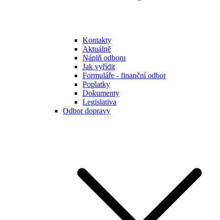
Kontakty
Aktuálně
Náplň odboru
Jak vyřídit
Formuláře - finanční odbor
Poplatky
Dokumenty
Legislativa
Odbor dopravy