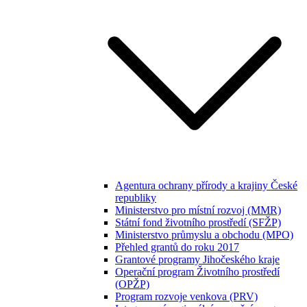
Agentura ochrany přírody a krajiny České
republiky
Ministerstvo pro místní rozvoj (MMR)
Státní fond životního prostředí (SFŽP)
Ministerstvo průmyslu a obchodu (MPO)
Přehled grantů do roku 2017
Grantové programy Jihočeského kraje
Operační program Životního prostředí
(OPŽP)
Program rozvoje venkova (PRV)