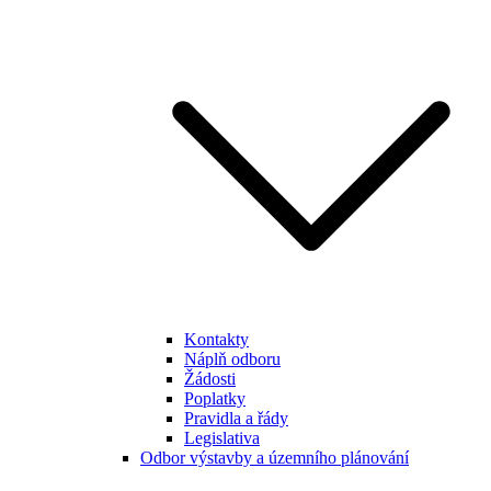
Kontakty
Náplň odboru
Žádosti
Poplatky
Pravidla a řády
Legislativa
Odbor výstavby a územního plánování