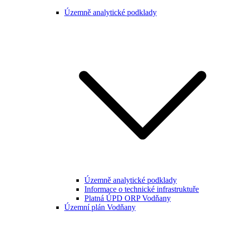
Územně analytické podklady
Územně analytické podklady
Informace o technické infrastruktuře
Platná ÚPD ORP Vodňany
Územní plán Vodňany