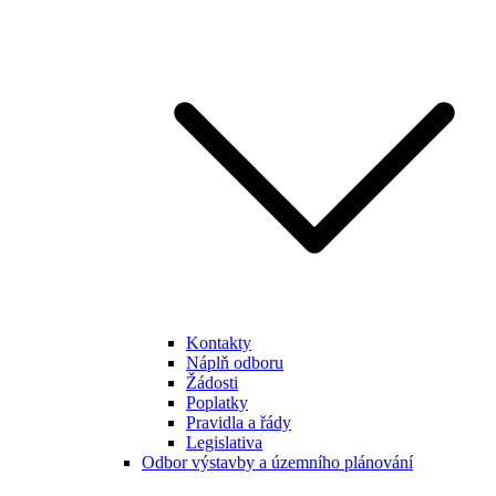
Kontakty
Náplň odboru
Žádosti
Poplatky
Pravidla a řády
Legislativa
Odbor výstavby a územního plánování