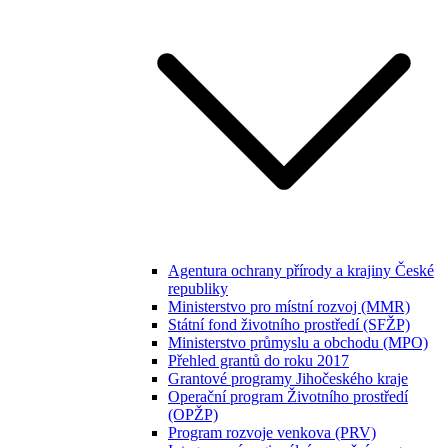
Agentura ochrany přírody a krajiny České
republiky
Ministerstvo pro místní rozvoj (MMR)
Státní fond životního prostředí (SFŽP)
Ministerstvo průmyslu a obchodu (MPO)
Přehled grantů do roku 2017
Grantové programy Jihočeského kraje
Operační program Životního prostředí
(OPŽP)
Program rozvoje venkova (PRV)