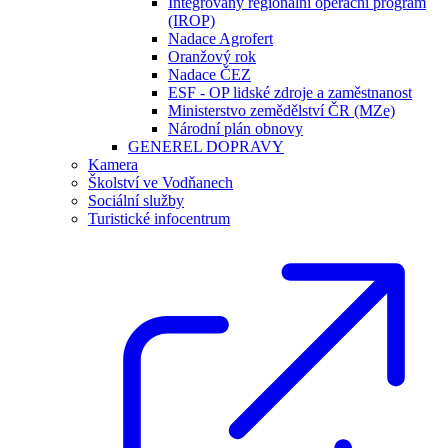
Integrovaný regionální operační program
(IROP)
Nadace Agrofert
Oranžový rok
Nadace ČEZ
ESF - OP lidské zdroje a zaměstnanost
Ministerstvo zemědělství ČR (MZe)
Národní plán obnovy
GENEREL DOPRAVY
Kamera
Školství ve Vodňanech
Sociální služby
Turistické infocentrum