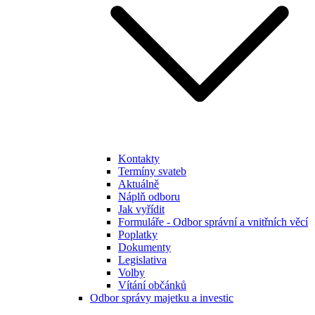
Kontakty
Termíny svateb
Aktuálně
Náplň odboru
Jak vyřídit
Formuláře - Odbor správní a vnitřních věcí
Poplatky
Dokumenty
Legislativa
Volby
Vítání občánků
Odbor správy majetku a investic