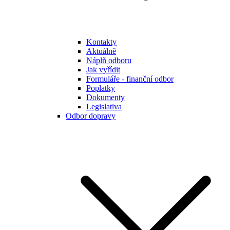
Kontakty
Aktuálně
Náplň odboru
Jak vyřídit
Formuláře - finanční odbor
Poplatky
Dokumenty
Legislativa
Odbor dopravy