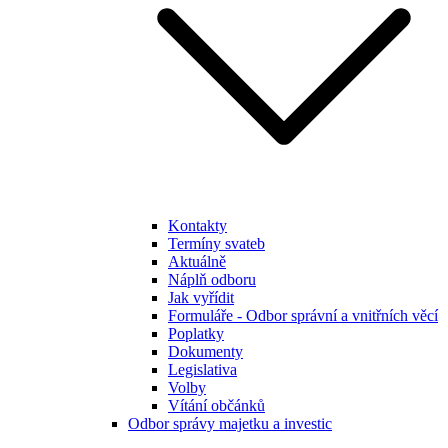
Kontakty
Termíny svateb
Aktuálně
Náplň odboru
Jak vyřídit
Formuláře - Odbor správní a vnitřních věcí
Poplatky
Dokumenty
Legislativa
Volby
Vítání občánků
Odbor správy majetku a investic