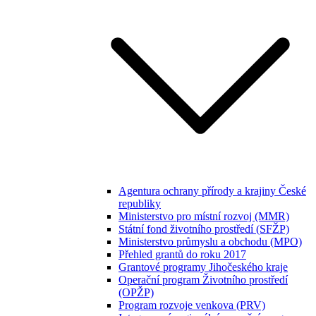
Agentura ochrany přírody a krajiny České
republiky
Ministerstvo pro místní rozvoj (MMR)
Státní fond životního prostředí (SFŽP)
Ministerstvo průmyslu a obchodu (MPO)
Přehled grantů do roku 2017
Grantové programy Jihočeského kraje
Operační program Životního prostředí
(OPŽP)
Program rozvoje venkova (PRV)