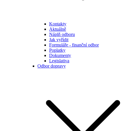
Kontakty
Aktuálně
Náplň odboru
Jak vyřídit
Formuláře - finanční odbor
Poplatky
Dokumenty
Legislativa
Odbor dopravy