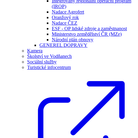
Integrovaný regionální operační program
(IROP)
Nadace Agrofert
Oranžový rok
Nadace ČEZ
ESF - OP lidské zdroje a zaměstnanost
Ministerstvo zemědělství ČR (MZe)
Národní plán obnovy
GENEREL DOPRAVY
Kamera
Školství ve Vodňanech
Sociální služby
Turistické infocentrum