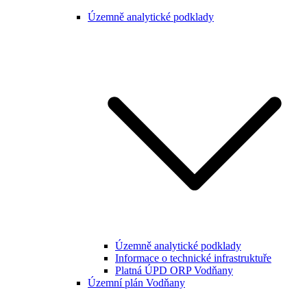
Územně analytické podklady
Územně analytické podklady
Informace o technické infrastruktuře
Platná ÚPD ORP Vodňany
Územní plán Vodňany