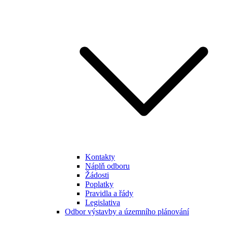
Kontakty
Náplň odboru
Žádosti
Poplatky
Pravidla a řády
Legislativa
Odbor výstavby a územního plánování