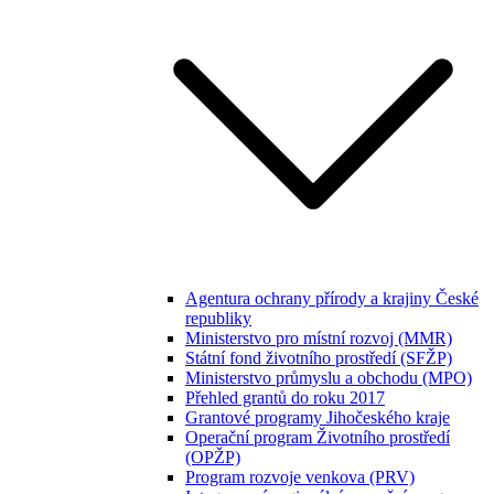
Agentura ochrany přírody a krajiny České
republiky
Ministerstvo pro místní rozvoj (MMR)
Státní fond životního prostředí (SFŽP)
Ministerstvo průmyslu a obchodu (MPO)
Přehled grantů do roku 2017
Grantové programy Jihočeského kraje
Operační program Životního prostředí
(OPŽP)
Program rozvoje venkova (PRV)