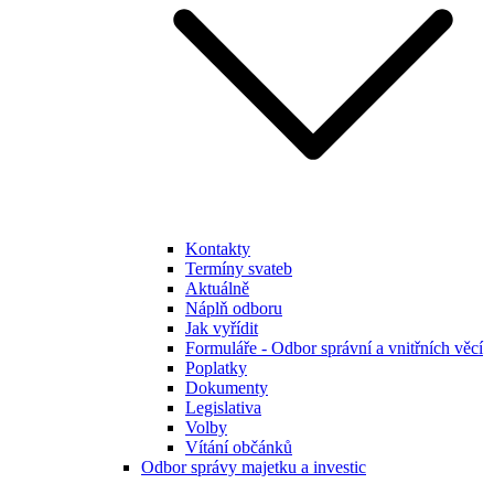
Kontakty
Termíny svateb
Aktuálně
Náplň odboru
Jak vyřídit
Formuláře - Odbor správní a vnitřních věcí
Poplatky
Dokumenty
Legislativa
Volby
Vítání občánků
Odbor správy majetku a investic