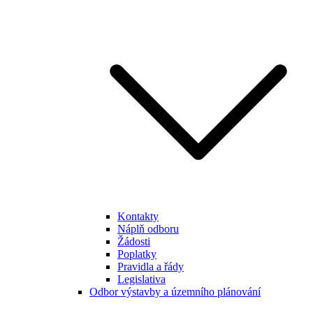
Kontakty
Náplň odboru
Žádosti
Poplatky
Pravidla a řády
Legislativa
Odbor výstavby a územního plánování