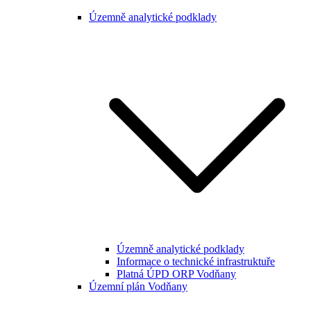
Územně analytické podklady
Územně analytické podklady
Informace o technické infrastruktuře
Platná ÚPD ORP Vodňany
Územní plán Vodňany