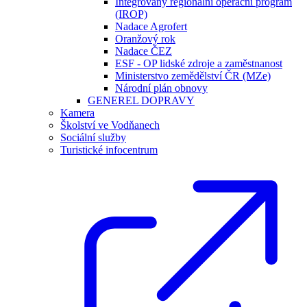
Integrovaný regionální operační program
(IROP)
Nadace Agrofert
Oranžový rok
Nadace ČEZ
ESF - OP lidské zdroje a zaměstnanost
Ministerstvo zemědělství ČR (MZe)
Národní plán obnovy
GENEREL DOPRAVY
Kamera
Školství ve Vodňanech
Sociální služby
Turistické infocentrum