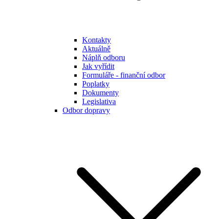
Kontakty
Aktuálně
Náplň odboru
Jak vyřídit
Formuláře - finanční odbor
Poplatky
Dokumenty
Legislativa
Odbor dopravy