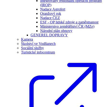
Integrovaný regionální operační program
(IROP)
Nadace Agrofert
Oranžový rok
Nadace ČEZ
ESF - OP lidské zdroje a zaměstnanost
Ministerstvo zemědělství ČR (MZe)
Národní plán obnovy
GENEREL DOPRAVY
Kamera
Školství ve Vodňanech
Sociální služby
Turistické infocentrum