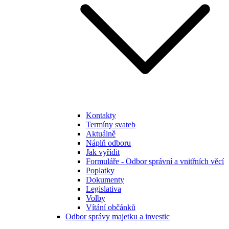
Kontakty
Termíny svateb
Aktuálně
Náplň odboru
Jak vyřídit
Formuláře - Odbor správní a vnitřních věcí
Poplatky
Dokumenty
Legislativa
Volby
Vítání občánků
Odbor správy majetku a investic