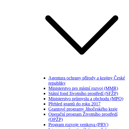
Agentura ochrany přírody a krajiny České
republiky
Ministerstvo pro místní rozvoj (MMR)
Státní fond životního prostředí (SFŽP)
Ministerstvo průmyslu a obchodu (MPO)
Přehled grantů do roku 2017
Grantové programy Jihočeského kraje
Operační program Životního prostředí
(OPŽP)
Program rozvoje venkova (PRV)