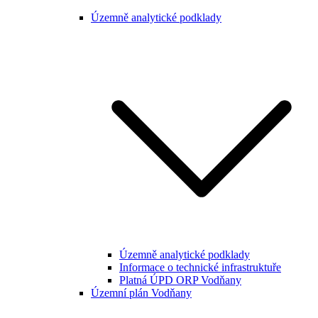
Územně analytické podklady
Územně analytické podklady
Informace o technické infrastruktuře
Platná ÚPD ORP Vodňany
Územní plán Vodňany