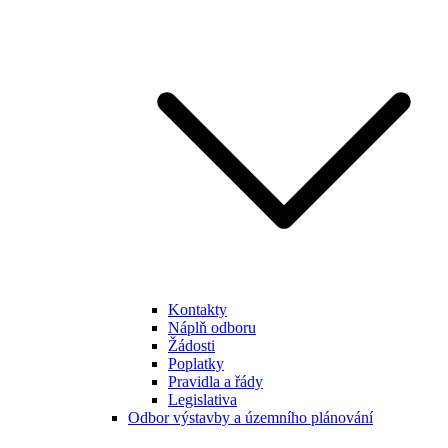
Kontakty
Náplň odboru
Žádosti
Poplatky
Pravidla a řády
Legislativa
Odbor výstavby a územního plánování