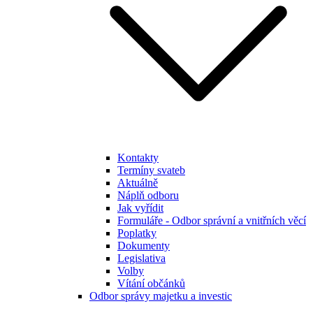
Kontakty
Termíny svateb
Aktuálně
Náplň odboru
Jak vyřídit
Formuláře - Odbor správní a vnitřních věcí
Poplatky
Dokumenty
Legislativa
Volby
Vítání občánků
Odbor správy majetku a investic