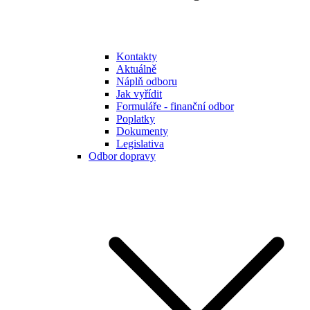
Kontakty
Aktuálně
Náplň odboru
Jak vyřídit
Formuláře - finanční odbor
Poplatky
Dokumenty
Legislativa
Odbor dopravy