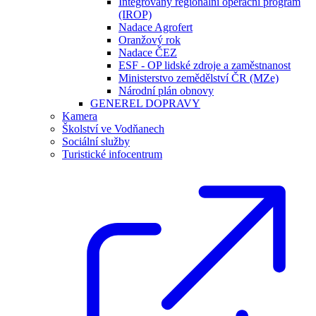
Integrovaný regionální operační program
(IROP)
Nadace Agrofert
Oranžový rok
Nadace ČEZ
ESF - OP lidské zdroje a zaměstnanost
Ministerstvo zemědělství ČR (MZe)
Národní plán obnovy
GENEREL DOPRAVY
Kamera
Školství ve Vodňanech
Sociální služby
Turistické infocentrum