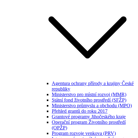
Agentura ochrany přírody a krajiny České
republiky
Ministerstvo pro místní rozvoj (MMR)
Státní fond životního prostředí (SFŽP)
Ministerstvo průmyslu a obchodu (MPO)
Přehled grantů do roku 2017
Grantové programy Jihočeského kraje
Operační program Životního prostředí
(OPŽP)
Program rozvoje venkova (PRV)