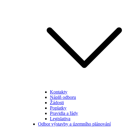
Kontakty
Náplň odboru
Žádosti
Poplatky
Pravidla a řády
Legislativa
Odbor výstavby a územního plánování