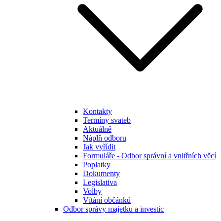
Kontakty
Termíny svateb
Aktuálně
Náplň odboru
Jak vyřídit
Formuláře - Odbor správní a vnitřních věcí
Poplatky
Dokumenty
Legislativa
Volby
Vítání občánků
Odbor správy majetku a investic