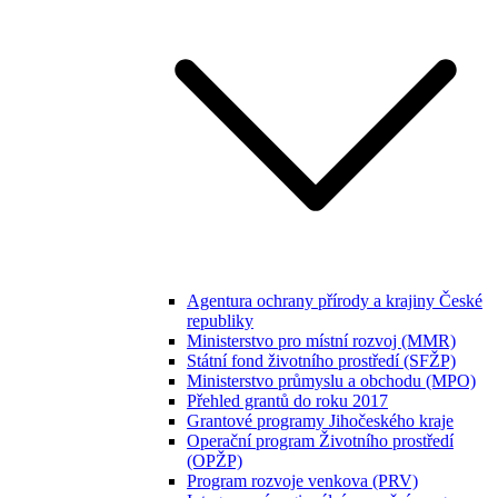
Agentura ochrany přírody a krajiny České
republiky
Ministerstvo pro místní rozvoj (MMR)
Státní fond životního prostředí (SFŽP)
Ministerstvo průmyslu a obchodu (MPO)
Přehled grantů do roku 2017
Grantové programy Jihočeského kraje
Operační program Životního prostředí
(OPŽP)
Program rozvoje venkova (PRV)