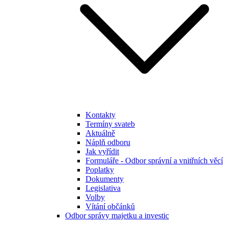
Kontakty
Termíny svateb
Aktuálně
Náplň odboru
Jak vyřídit
Formuláře - Odbor správní a vnitřních věcí
Poplatky
Dokumenty
Legislativa
Volby
Vítání občánků
Odbor správy majetku a investic