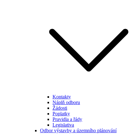
Kontakty
Náplň odboru
Žádosti
Poplatky
Pravidla a řády
Legislativa
Odbor výstavby a územního plánování