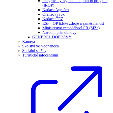
Integrovaný regionální operační program
(IROP)
Nadace Agrofert
Oranžový rok
Nadace ČEZ
ESF - OP lidské zdroje a zaměstnanost
Ministerstvo zemědělství ČR (MZe)
Národní plán obnovy
GENEREL DOPRAVY
Kamera
Školství ve Vodňanech
Sociální služby
Turistické infocentrum