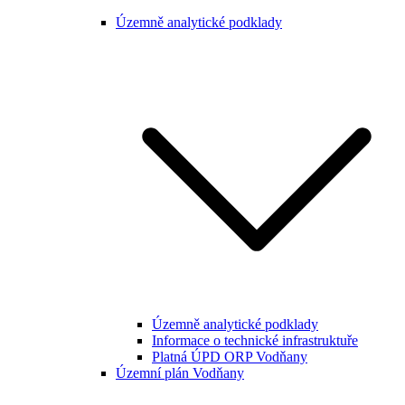
Územně analytické podklady
Územně analytické podklady
Informace o technické infrastruktuře
Platná ÚPD ORP Vodňany
Územní plán Vodňany