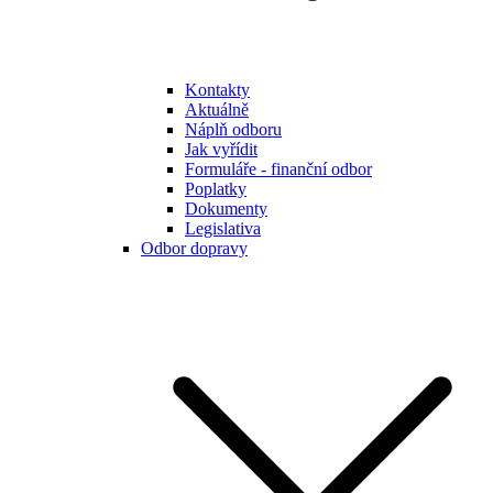
Kontakty
Aktuálně
Náplň odboru
Jak vyřídit
Formuláře - finanční odbor
Poplatky
Dokumenty
Legislativa
Odbor dopravy