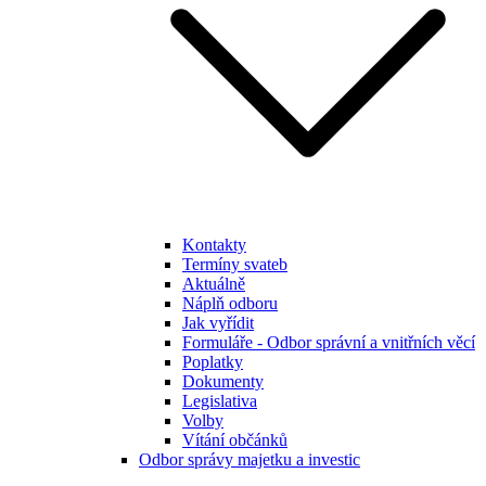
Kontakty
Termíny svateb
Aktuálně
Náplň odboru
Jak vyřídit
Formuláře - Odbor správní a vnitřních věcí
Poplatky
Dokumenty
Legislativa
Volby
Vítání občánků
Odbor správy majetku a investic