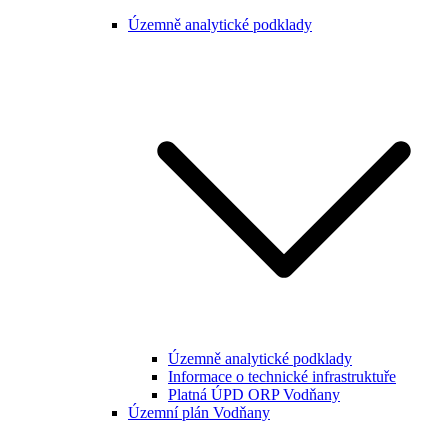
Územně analytické podklady
Územně analytické podklady
Informace o technické infrastruktuře
Platná ÚPD ORP Vodňany
Územní plán Vodňany