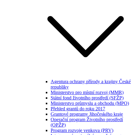
Agentura ochrany přírody a krajiny České
republiky
Ministerstvo pro místní rozvoj (MMR)
Státní fond životního prostředí (SFŽP)
Ministerstvo průmyslu a obchodu (MPO)
Přehled grantů do roku 2017
Grantové programy Jihočeského kraje
Operační program Životního prostředí
(OPŽP)
Program rozvoje venkova (PRV)