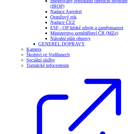
Integrovaný regionální operační program
(IROP)
Nadace Agrofert
Oranžový rok
Nadace ČEZ
ESF - OP lidské zdroje a zaměstnanost
Ministerstvo zemědělství ČR (MZe)
Národní plán obnovy
GENEREL DOPRAVY
Kamera
Školství ve Vodňanech
Sociální služby
Turistické infocentrum