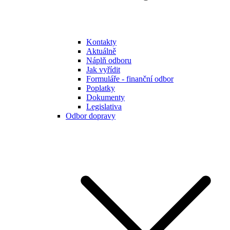
Kontakty
Aktuálně
Náplň odboru
Jak vyřídit
Formuláře - finanční odbor
Poplatky
Dokumenty
Legislativa
Odbor dopravy