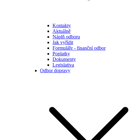
Kontakty
Aktuálně
Náplň odboru
Jak vyřídit
Formuláře - finanční odbor
Poplatky
Dokumenty
Legislativa
Odbor dopravy