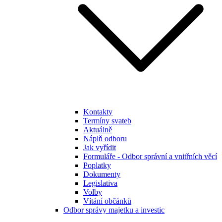
Kontakty
Termíny svateb
Aktuálně
Náplň odboru
Jak vyřídit
Formuláře - Odbor správní a vnitřních věcí
Poplatky
Dokumenty
Legislativa
Volby
Vítání občánků
Odbor správy majetku a investic