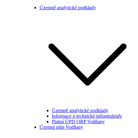
Územně analytické podklady
Územně analytické podklady
Informace o technické infrastruktuře
Platná ÚPD ORP Vodňany
Územní plán Vodňany