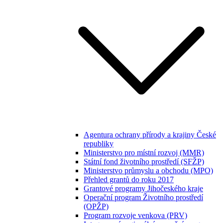
Agentura ochrany přírody a krajiny České
republiky
Ministerstvo pro místní rozvoj (MMR)
Státní fond životního prostředí (SFŽP)
Ministerstvo průmyslu a obchodu (MPO)
Přehled grantů do roku 2017
Grantové programy Jihočeského kraje
Operační program Životního prostředí
(OPŽP)
Program rozvoje venkova (PRV)