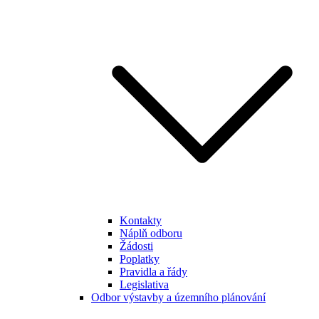
Kontakty
Náplň odboru
Žádosti
Poplatky
Pravidla a řády
Legislativa
Odbor výstavby a územního plánování