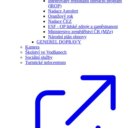
Integrovaný regionální operační program
(IROP)
Nadace Agrofert
Oranžový rok
Nadace ČEZ
ESF - OP lidské zdroje a zaměstnanost
Ministerstvo zemědělství ČR (MZe)
Národní plán obnovy
GENEREL DOPRAVY
Kamera
Školství ve Vodňanech
Sociální služby
Turistické infocentrum