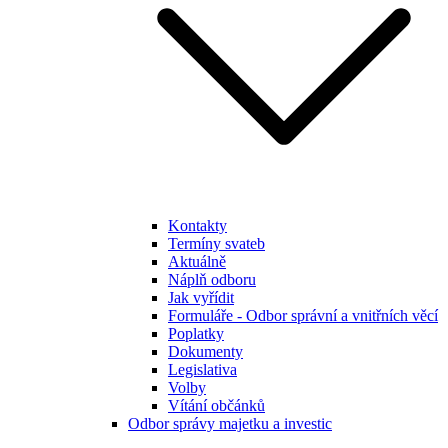
Kontakty
Termíny svateb
Aktuálně
Náplň odboru
Jak vyřídit
Formuláře - Odbor správní a vnitřních věcí
Poplatky
Dokumenty
Legislativa
Volby
Vítání občánků
Odbor správy majetku a investic