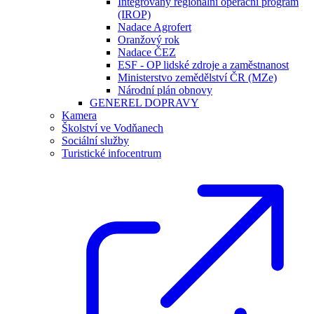
Integrovaný regionální operační program
(IROP)
Nadace Agrofert
Oranžový rok
Nadace ČEZ
ESF - OP lidské zdroje a zaměstnanost
Ministerstvo zemědělství ČR (MZe)
Národní plán obnovy
GENEREL DOPRAVY
Kamera
Školství ve Vodňanech
Sociální služby
Turistické infocentrum