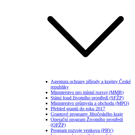
Agentura ochrany přírody a krajiny České
republiky
Ministerstvo pro místní rozvoj (MMR)
Státní fond životního prostředí (SFŽP)
Ministerstvo průmyslu a obchodu (MPO)
Přehled grantů do roku 2017
Grantové programy Jihočeského kraje
Operační program Životního prostředí
(OPŽP)
Program rozvoje venkova (PRV)