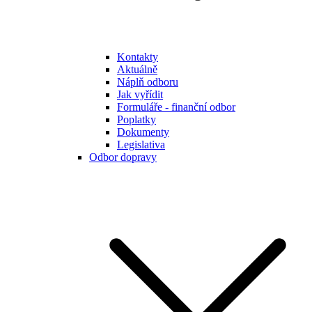
Kontakty
Aktuálně
Náplň odboru
Jak vyřídit
Formuláře - finanční odbor
Poplatky
Dokumenty
Legislativa
Odbor dopravy