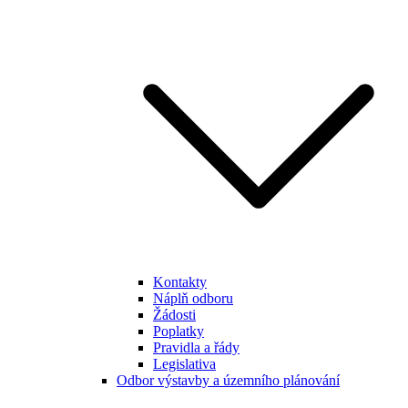
Kontakty
Náplň odboru
Žádosti
Poplatky
Pravidla a řády
Legislativa
Odbor výstavby a územního plánování