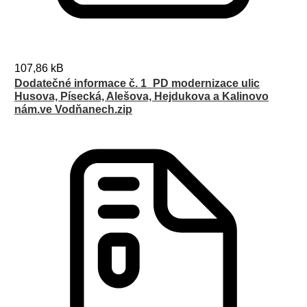
107,86 kB
Dodatečné informace č. 1_PD modernizace ulic
Husova, Písecká, Alešova, Hejdukova a Kalinovo
nám.ve Vodňanech.zip