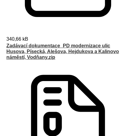
340,66 kB
Zadávací dokumentace_PD modernizace ulic
Husova, Písecká, Alešova, Hejdukova a Kalinovo
náměstí, Vodňany.zip