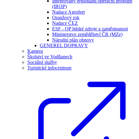
Integrovaný regionální operační program
(IROP)
Nadace Agrofert
Oranžový rok
Nadace ČEZ
ESF - OP lidské zdroje a zaměstnanost
Ministerstvo zemědělství ČR (MZe)
Národní plán obnovy
GENEREL DOPRAVY
Kamera
Školství ve Vodňanech
Sociální služby
Turistické infocentrum