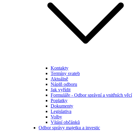
Kontakty
Termíny svateb
Aktuálně
Náplň odboru
Jak vyřídit
Formuláře - Odbor správní a vnitřních věcí
Poplatky
Dokumenty
Legislativa
Volby
Vítání občánků
Odbor správy majetku a investic