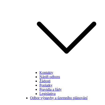
Kontakty
Náplň odboru
Žádosti
Poplatky
Pravidla a řády
Legislativa
Odbor výstavby a územního plánování