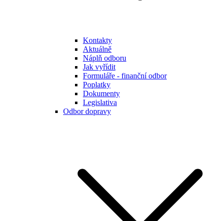
Kontakty
Aktuálně
Náplň odboru
Jak vyřídit
Formuláře - finanční odbor
Poplatky
Dokumenty
Legislativa
Odbor dopravy