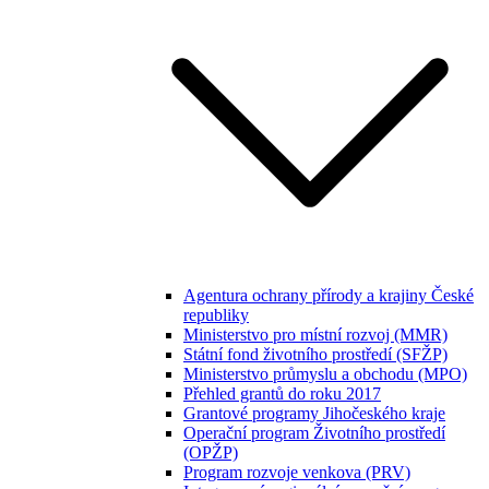
Agentura ochrany přírody a krajiny České
republiky
Ministerstvo pro místní rozvoj (MMR)
Státní fond životního prostředí (SFŽP)
Ministerstvo průmyslu a obchodu (MPO)
Přehled grantů do roku 2017
Grantové programy Jihočeského kraje
Operační program Životního prostředí
(OPŽP)
Program rozvoje venkova (PRV)