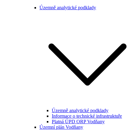
Územně analytické podklady
Územně analytické podklady
Informace o technické infrastruktuře
Platná ÚPD ORP Vodňany
Územní plán Vodňany