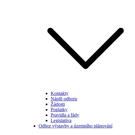
Kontakty
Náplň odboru
Žádosti
Poplatky
Pravidla a řády
Legislativa
Odbor výstavby a územního plánování