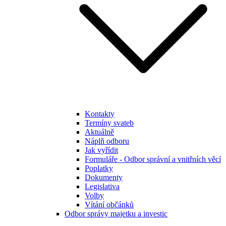
Kontakty
Termíny svateb
Aktuálně
Náplň odboru
Jak vyřídit
Formuláře - Odbor správní a vnitřních věcí
Poplatky
Dokumenty
Legislativa
Volby
Vítání občánků
Odbor správy majetku a investic