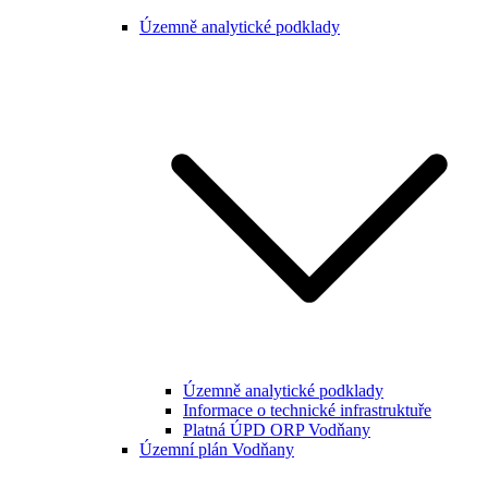
Územně analytické podklady
Územně analytické podklady
Informace o technické infrastruktuře
Platná ÚPD ORP Vodňany
Územní plán Vodňany