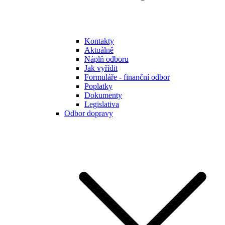
Kontakty
Aktuálně
Náplň odboru
Jak vyřídit
Formuláře - finanční odbor
Poplatky
Dokumenty
Legislativa
Odbor dopravy