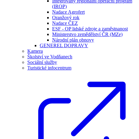
Integrovaný regionální operační program
(IROP)
Nadace Agrofert
Oranžový rok
Nadace ČEZ
ESF - OP lidské zdroje a zaměstnanost
Ministerstvo zemědělství ČR (MZe)
Národní plán obnovy
GENEREL DOPRAVY
Kamera
Školství ve Vodňanech
Sociální služby
Turistické infocentrum