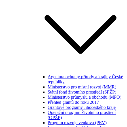
Agentura ochrany přírody a krajiny České
republiky
Ministerstvo pro místní rozvoj (MMR)
Státní fond životního prostředí (SFŽP)
Ministerstvo průmyslu a obchodu (MPO)
Přehled grantů do roku 2017
Grantové programy Jihočeského kraje
Operační program Životního prostředí
(OPŽP)
Program rozvoje venkova (PRV)