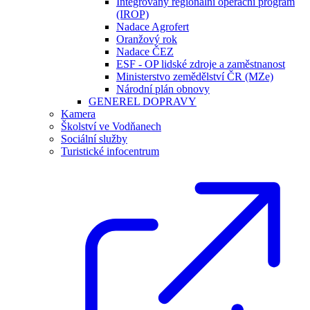
Integrovaný regionální operační program
(IROP)
Nadace Agrofert
Oranžový rok
Nadace ČEZ
ESF - OP lidské zdroje a zaměstnanost
Ministerstvo zemědělství ČR (MZe)
Národní plán obnovy
GENEREL DOPRAVY
Kamera
Školství ve Vodňanech
Sociální služby
Turistické infocentrum