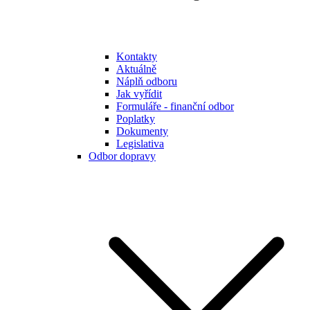
Kontakty
Aktuálně
Náplň odboru
Jak vyřídit
Formuláře - finanční odbor
Poplatky
Dokumenty
Legislativa
Odbor dopravy