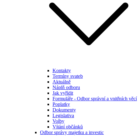
Kontakty
Termíny svateb
Aktuálně
Náplň odboru
Jak vyřídit
Formuláře - Odbor správní a vnitřních věcí
Poplatky
Dokumenty
Legislativa
Volby
Vítání občánků
Odbor správy majetku a investic