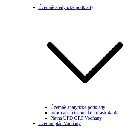
Územně analytické podklady
Územně analytické podklady
Informace o technické infrastruktuře
Platná ÚPD ORP Vodňany
Územní plán Vodňany