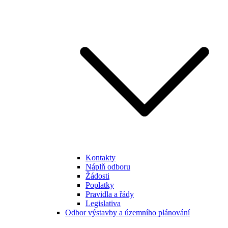
Kontakty
Náplň odboru
Žádosti
Poplatky
Pravidla a řády
Legislativa
Odbor výstavby a územního plánování