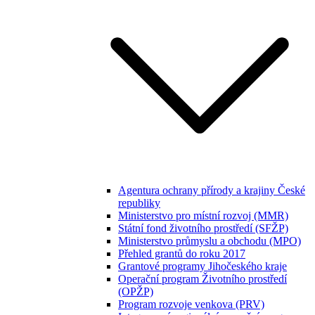
Agentura ochrany přírody a krajiny České
republiky
Ministerstvo pro místní rozvoj (MMR)
Státní fond životního prostředí (SFŽP)
Ministerstvo průmyslu a obchodu (MPO)
Přehled grantů do roku 2017
Grantové programy Jihočeského kraje
Operační program Životního prostředí
(OPŽP)
Program rozvoje venkova (PRV)